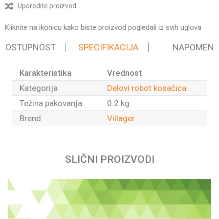
Uporedite proizvod
Kliknite na ikonicu kako biste proizvod pogledali iz svih uglova
 DOSTUPNOST
SPECIFIKACIJA
NAPOMEN
Karakteristika
Vrednost
Kategorija
Delovi robot kosačica
Težina pakovanja
0.2 kg
Brend
Villager
Ime/Nadimak
SLIČNI PROIZVODI
Email