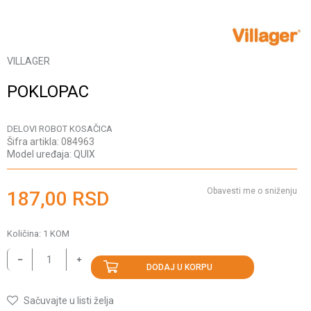
VILLAGER
POKLOPAC
DELOVI ROBOT KOSAČICA
Šifra artikla:
084963
Model uređaja:
QUIX
Obavesti me o sniženju
187,00
RSD
Količina:
1
KOM
DODAJ U KORPU
Sačuvajte u listi želja