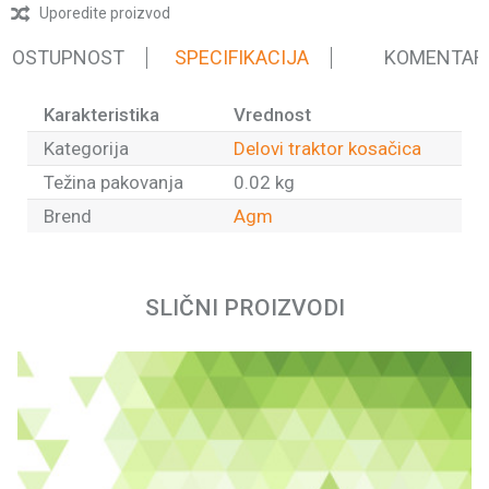
Uporedite proizvod
 DOSTUPNOST
SPECIFIKACIJA
KOMENTAR
Karakteristika
Vrednost
Kategorija
Delovi traktor kosačica
Težina pakovanja
0.02 kg
Brend
Agm
Ime/Nadimak
SLIČNI PROIZVODI
Email
Poruka