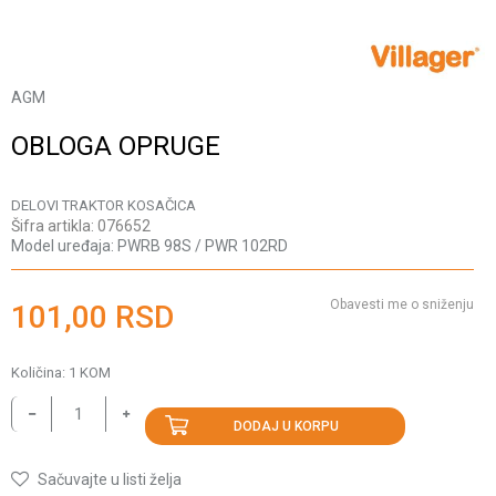
AGM
OBLOGA OPRUGE
DELOVI TRAKTOR KOSAČICA
Šifra artikla:
076652
Model uređaja:
PWRB 98S / PWR 102RD
Obavesti me o sniženju
101,00
RSD
Količina:
1
KOM
DODAJ U KORPU
Sačuvajte u listi želja