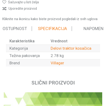
Sačuvajte u listi želja
Uporedite proizvod
Kliknite na ikonicu kako biste proizvod pogledali iz svih uglova
 DOSTUPNOST
SPECIFIKACIJA
NAPOMEN
Karakteristika
Vrednost
Kategorija
Delovi traktor kosačica
Težina pakovanja
2.78 kg
Brend
Villager
Ime/Nadimak
SLIČNI PROIZVODI
Email