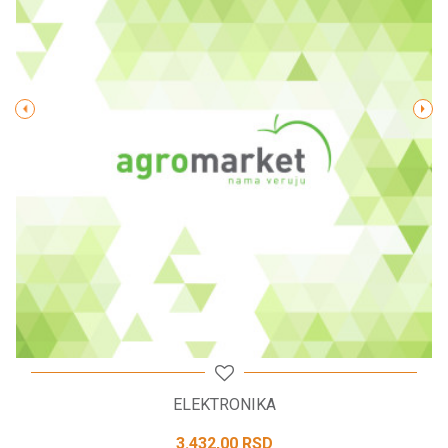
Poruka
POŠALJI
ELEKTRONIKA
3.432,00
RSD