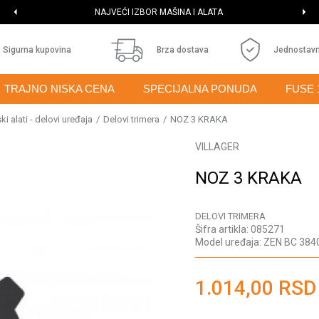
NAJVEĆI IZBOR MAŠINA I ALATA
Sigurna kupovina
Brza dostava
Jednostavn
TRAJNO NISKA CENA
SPECIJALNA PONUDA
FUSE 
i alati - delovi uređaja
Delovi trimera
NOZ 3 KRAKA
VILLAGER
NOZ 3 KRAKA
DELOVI TRIMERA
Šifra artikla:
085271
Model uređaja:
ZEN BC 384
1.014,00
RSD