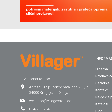
INFORMA
O nama
Prodavnic
Agromarket doo
Saradnja
Adresa: Kraljevačkog bataljona 235/2
Kontakt
34000 Kragujevac, Srbija
Najčešća p
webshop@villagerstore.com
Katalozi
034/200-784
Blog