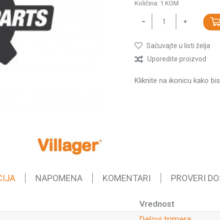
Količina:
1
KOM
Sačuvajte u listi želja
Uporedite proizvod
Kliknite na ikonicu kako bi
CIJA
NAPOMENA
KOMENTARI
PROVERI D
Vrednost
Delovi trimera