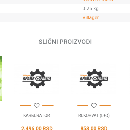
0.25 kg
Villager
Email
SLIČNI PROIZVODI
KARBURATOR
RUKOHVAT (L+D)
2.496,00
RSD
858,00
RSD