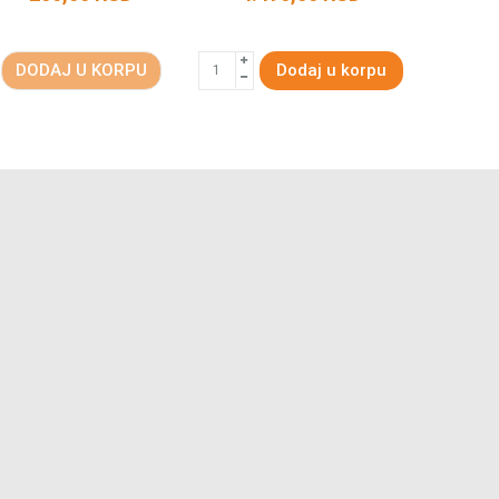
DODAJ U KORPU
Dodaj u korpu
DODA