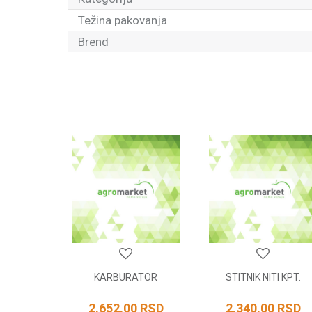
Težina pakovanja
Brend
Ime/Nadimak
Poruka
POŠALJI
AR
KARBURATOR
STITNIK NITI KPT.
RSD
2.652,00
RSD
2.340,00
RSD