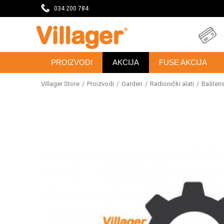
DAVNICU
034 200 784
SVE ZA VAŠU KUĆU, DVORIŠTE I BAŠTU
PROIZVODI
AKCIJA
FUSE AKCIJA
Villager Store
Proizvodi
Garden
Radionički alati
Baštensk