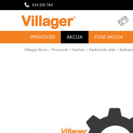
DAVNICU
034 200 784
SVE ZA VAŠU KUĆU, DVORIŠTE I BAŠTU
PROIZVODI
AKCIJA
FUSE AKCIJA
Villager Store
Proizvodi
Garden
Radionički alati
Baštensk