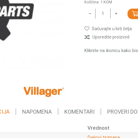
Količina:
1
KOM
Sačuvajte u listi želja
Uporedite proizvod
Kliknite na ikonicu kako bi
CIJA
NAPOMENA
KOMENTARI
PROVERI D
Vrednost
Delovi trimera