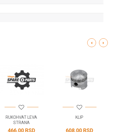
RUKOHVAT LEVA
KLIP
SEMERING
STRANA
M
466,00
RSD
608,00
RSD
140