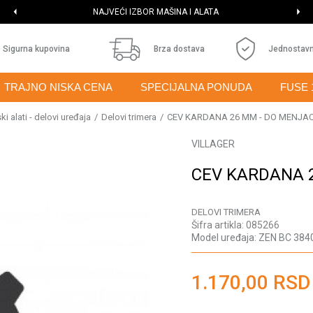
NAJVEĆI IZBOR MAŠINA I ALATA
Sigurna kupovina
Brza dostava
Jednostavn
TRAJNO NISKA CENA
SPECIJALNA PONUDA
FUSE 
i alati - delovi uređaja
Delovi trimera
CEV KARDANA 26 MM - DO MENJA
VILLAGER
CEV KARDANA 
DELOVI TRIMERA
Šifra artikla:
085266
Model uređaja:
ZEN BC 384
1.170,00
RSD