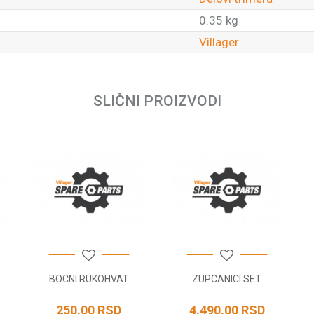
0.35 kg
Villager
Email
SLIČNI PROIZVODI
BOCNI RUKOHVAT
ZUPCANICI SET
250,00
RSD
4.490,00
RSD