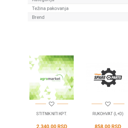
Težina pakovanja
Brend
Ime/Nadimak
Poruka
POŠALJI
 GLAVA
STITNIK NITI KPT.
RUKOHVAT (L+D)
AC
RSD
2.340,00
RSD
858,00
RSD