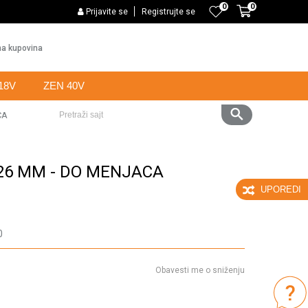
0
0
PLAĆANJE KARTICAMA BANKE INTESA NA 6 RATA
Prijavite se
Registrujte se
Web k
a kupovina
18V
ZEN 40V
CA
Pretraži sajt
26 MM - DO MENJACA
UPOREDI
0
Obavesti me o sniženju