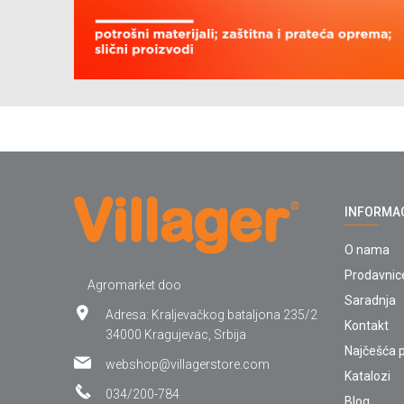
INFORMA
O nama
Prodavnic
Agromarket doo
Saradnja
Adresa: Kraljevačkog bataljona 235/2
Kontakt
34000 Kragujevac, Srbija
Najčešća p
webshop@villagerstore.com
Katalozi
034/200-784
Blog