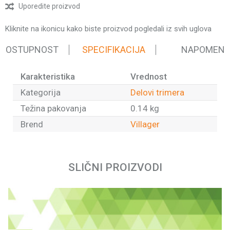
Uporedite proizvod
Kliknite na ikonicu kako biste proizvod pogledali iz svih uglova
 DOSTUPNOST
SPECIFIKACIJA
NAPOMEN
Karakteristika
Vrednost
Kategorija
Delovi trimera
Težina pakovanja
0.14 kg
Brend
Villager
Ime/Nadimak
SLIČNI PROIZVODI
Email