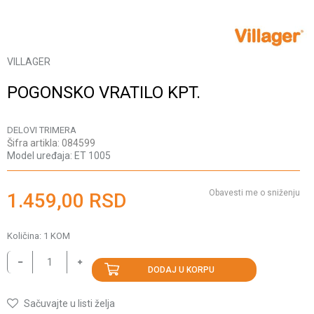
VILLAGER
POGONSKO VRATILO KPT.
DELOVI TRIMERA
Šifra artikla:
084599
Model uređaja:
ET 1005
Obavesti me o sniženju
1.459,00
RSD
Količina:
1
KOM
DODAJ U KORPU
Sačuvajte u listi želja