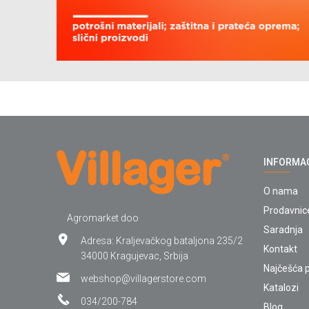
INFORMA
O nama
Prodavnic
Agromarket doo
Saradnja
Adresa: Kraljevačkog bataljona 235/2
Kontakt
34000 Kragujevac, Srbija
Najčešća p
webshop@villagerstore.com
Katalozi
034/200-784
Blog