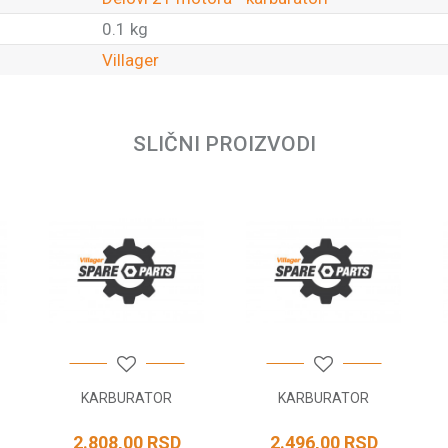
0.1 kg
Villager
Email
SLIČNI PROIZVODI
KARBURATOR
KARBURATOR
2.808,00
RSD
2.496,00
RSD