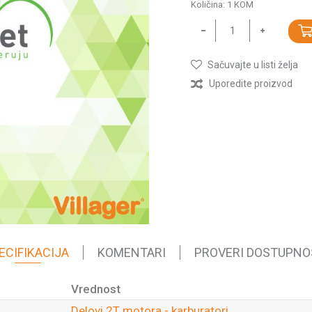
Količina:
1
KOM
Sačuvajte u listi želja
Uporedite proizvod
ECIFIKACIJA
KOMENTARI
PROVERI DOSTUPNO
Vrednost
Delovi 2T motora - karburatori