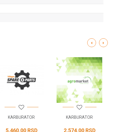
KARBURATOR
KARBURATOR
POL
5.460,00
RSD
2.574,00
RSD
125