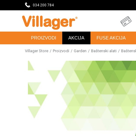
eseca
034 200 784
DOBRODOŠLI NA VILLAGER ONLINE PRODAVNICU
PROIZVODI
AKCIJA
FUSE AKCIJA
Villager Store
Proizvodi
Garden
Baštenski alati
Baštensk