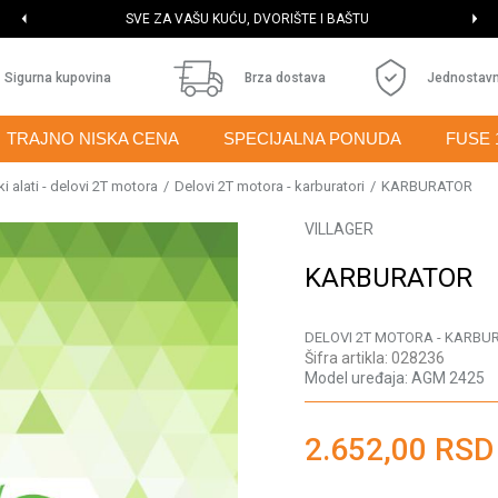
SVE ZA VAŠU KUĆU, DVORIŠTE I BAŠTU
Sigurna kupovina
Brza dostava
Jednostavn
TRAJNO NISKA CENA
SPECIJALNA PONUDA
FUSE 
i alati - delovi 2T motora
Delovi 2T motora - karburatori
KARBURATOR
VILLAGER
KARBURATOR
DELOVI 2T MOTORA - KARBU
Šifra artikla:
028236
Model uređaja:
AGM 2425
2.652,00
RSD