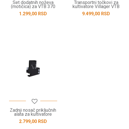
Set dodatnih noževa
Transportni točkovi za
(motičica) za VTB 370
kultivatore Villager VTB
8511 B / VTB 8511 V
1.299,00
RSD
9.499,00
RSD
Zadnji nosač priključnih
alata za kultivatore
Villager VTB 8511 B / VTB
2.799,00
RSD
8511 ...