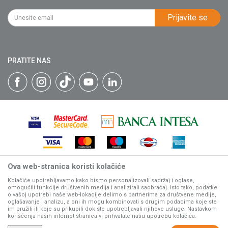
Kako kupiti
PIB: 102135221
Najčešća pitanja
Prijavite se
Isporuka
Katalozi
Matični broj: 07593252
Click & Collect
Blog
Načini plaćanja
PRATITE NAS
Plaćanje karticama
Web kredit Raiffeisen banke
Pravo na odustajanje
Reklamacije
Povraćaj sredstava
Zamena artikala
Ova web-stranica koristi kolačiće
Nastojimo da budemo što precizniji u opisu proizvoda, prikazu
slika i samih cena, ali ne možemo garantovati da su sve
Kolačiće upotrebljavamo kako bismo personalizovali sadržaj i oglase,
omogućili funkcije društvenih medija i analizirali saobraćaj. Isto tako, podatke
informacije kompletne i bez grešaka.
o vašoj upotrebi naše web-lokacije delimo s partnerima za društvene medije,
Svi artikli prikazani na sajtu su deo naše ponude, ali ne
oglašavanje i analizu, a oni ih mogu kombinovati s drugim podacima koje ste
podrazumeva da su dostupni u svakom trenutku.
im pružili ili koje su prikupili dok ste upotrebljavali njihove usluge. Nastavkom
korišćenja naših internet stranica vi prihvatate našu upotrebu kolačića.