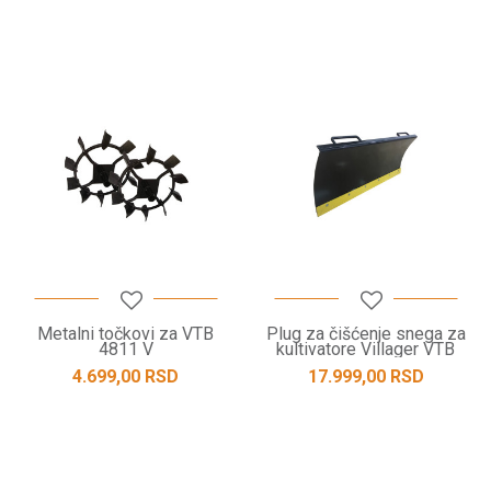
Metalni točkovi za VTB
Plug za čišćenje snega za
4811 V
kultivatore Villager VTB
8511 B / VTB 8511 V
4.699,00
RSD
17.999,00
RSD