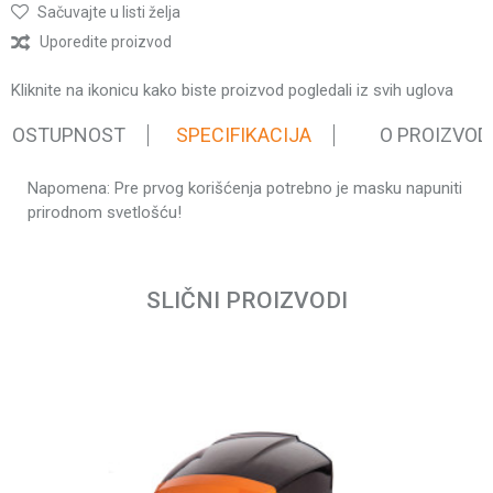
Sačuvajte u listi želja
Uporedite proizvod
Kliknite na ikonicu kako biste proizvod pogledali iz svih uglova
 DOSTUPNOST
SPECIFIKACIJA
O PROIZVOD
Napomena: Pre prvog korišćenja potrebno je masku napuniti
Karakteristika
Vrednost
prirodnom svetlošću!
Dodatna oprema za
Kategorija
Ime/Nadimak
zavarivanje
Težina
SLIČNI PROIZVODI
0.89 kg
pakovanja
Email
Brend
Villager
Poruka