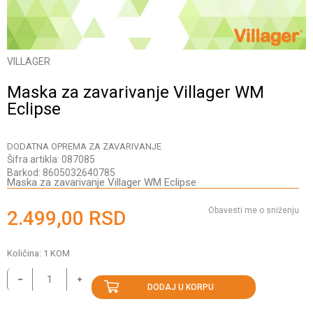
VILLAGER
Maska za zavarivanje Villager WM
Eclipse
DODATNA OPREMA ZA ZAVARIVANJE
Šifra artikla:
087085
Barkod:
8605032640785
Maska za zavarivanje Villager WM Eclipse
Obavesti me o sniženju
2.499,00
RSD
Količina:
1
KOM
DODAJ U KORPU