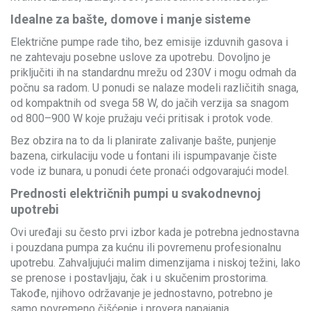
Idealne za bašte, domove i manje sisteme
Električne pumpe rade tiho, bez emisije izduvnih gasova i
ne zahtevaju posebne uslove za upotrebu. Dovoljno je
priključiti ih na standardnu mrežu od 230V i mogu odmah da
počnu sa radom. U ponudi se nalaze modeli različitih snaga,
od kompaktnih od svega 58 W, do jačih verzija sa snagom
od 800–900 W koje pružaju veći pritisak i protok vode.
Bez obzira na to da li planirate zalivanje bašte, punjenje
bazena, cirkulaciju vode u fontani ili ispumpavanje čiste
vode iz bunara, u ponudi ćete pronaći odgovarajući model.
Prednosti električnih pumpi u svakodnevnoj
upotrebi
Ovi uređaji su često prvi izbor kada je potrebna jednostavna
i pouzdana pumpa za kućnu ili povremenu profesionalnu
upotrebu. Zahvaljujući malim dimenzijama i niskoj težini, lako
se prenose i postavljaju, čak i u skučenim prostorima.
Takođe, njihovo održavanje je jednostavno, potrebno je
samo povremeno čišćenje i provera napajanja.