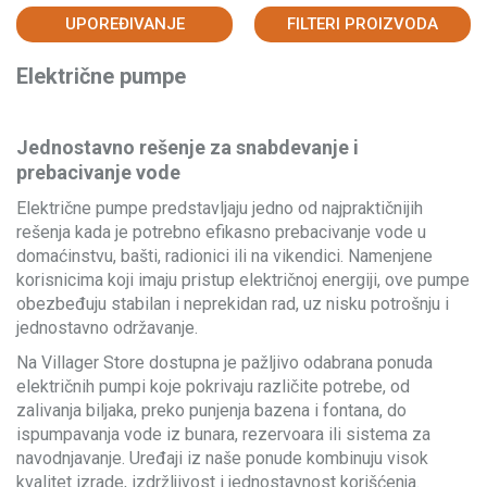
UPOREĐIVANJE
FILTERI PROIZVODA
Električne pumpe
Jednostavno rešenje za snabdevanje i
prebacivanje vode
Električne pumpe predstavljaju jedno od najpraktičnijih
rešenja kada je potrebno efikasno prebacivanje vode u
domaćinstvu, bašti, radionici ili na vikendici. Namenjene
korisnicima koji imaju pristup električnoj energiji, ove pumpe
obezbeđuju stabilan i neprekidan rad, uz nisku potrošnju i
jednostavno održavanje.
Na Villager Store dostupna je pažljivo odabrana ponuda
električnih pumpi koje pokrivaju različite potrebe, od
zalivanja biljaka, preko punjenja bazena i fontana, do
ispumpavanja vode iz bunara, rezervoara ili sistema za
navodnjavanje. Uređaji iz naše ponude kombinuju visok
kvalitet izrade, izdržljivost i jednostavnost korišćenja.