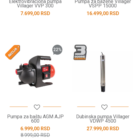
Elektrovibraciona pumpa
Pumpa za bazene Villager
Villager VVP 300
VSPP 15000
7.699,00
RSD
16.499,00
RSD
22
%
Pumpa za baštu AGM AJP
Dubinska pumpa Villager
600
VDWP 4500
6.999,00
RSD
27.999,00
RSD
8.999,00
RSD