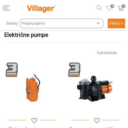
0
0
Filteri
Sortiraj
Električne pumpe
5
proizvoda