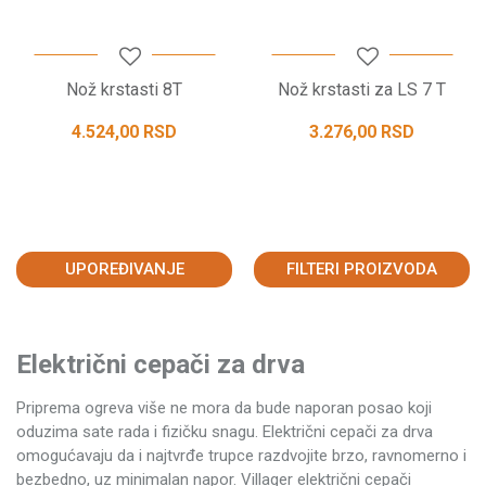
Nož krstasti 8T
Nož krstasti za LS 7 T
4.524,00
RSD
3.276,00
RSD
UPOREĐIVANJE
FILTERI PROIZVODA
Električni cepači za drva
Priprema ogreva više ne mora da bude naporan posao koji
oduzima sate rada i fizičku snagu. Električni cepači za drva
omogućavaju da i najtvrđe trupce razdvojite brzo, ravnomerno i
bezbedno, uz minimalan napor. Villager električni cepači