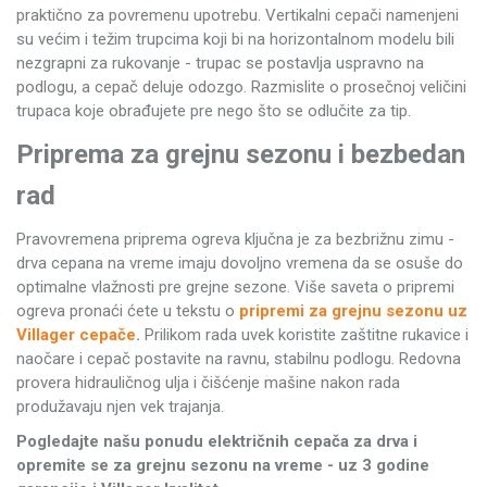
praktično za povremenu upotrebu. Vertikalni cepači namenjeni
su većim i težim trupcima koji bi na horizontalnom modelu bili
nezgrapni za rukovanje - trupac se postavlja uspravno na
podlogu, a cepač deluje odozgo. Razmislite o prosečnoj veličini
trupaca koje obrađujete pre nego što se odlučite za tip.
Priprema za grejnu sezonu i bezbedan
rad
Pravovremena priprema ogreva ključna je za bezbrižnu zimu -
drva cepana na vreme imaju dovoljno vremena da se osuše do
optimalne vlažnosti pre grejne sezone. Više saveta o pripremi
ogreva pronaći ćete u tekstu o
pripremi za grejnu sezonu uz
Villager cepače
.
Prilikom rada uvek koristite zaštitne rukavice i
naočare i cepač postavite na ravnu, stabilnu podlogu. Redovna
provera hidrauličnog ulja i čišćenje mašine nakon rada
produžavaju njen vek trajanja.
Pogledajte našu ponudu električnih cepača za drva i
opremite se za grejnu sezonu na vreme - uz 3 godine