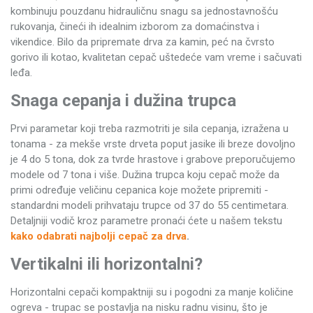
kombinuju pouzdanu hidrauličnu snagu sa jednostavnošću
rukovanja, čineći ih idealnim izborom za domaćinstva i
vikendice. Bilo da pripremate drva za kamin, peć na čvrsto
gorivo ili kotao, kvalitetan cepač uštedeće vam vreme i sačuvati
leđa.
Snaga cepanja i dužina trupca
Prvi parametar koji treba razmotriti je sila cepanja, izražena u
tonama - za mekše vrste drveta poput jasike ili breze dovoljno
je 4 do 5 tona, dok za tvrde hrastove i grabove preporučujemo
modele od 7 tona i više. Dužina trupca koju cepač može da
primi određuje veličinu cepanica koje možete pripremiti -
standardni modeli prihvataju trupce od 37 do 55 centimetara.
Detaljniji vodič kroz parametre pronaći ćete u našem tekstu
kako odabrati najbolji cepač za drva
.
Vertikalni ili horizontalni?
Horizontalni cepači kompaktniji su i pogodni za manje količine
ogreva - trupac se postavlja na nisku radnu visinu, što je