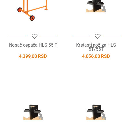
Nosač cepača HLS 55 T
Krstasti nož za HLS
5T/55T
4.399,00
RSD
4.056,00
RSD