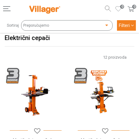
0
0
Filteri
Sortiraj
Električni cepači
12
proizvoda