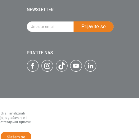
NEWSLETTER
Prijavite se
PRATITE NAS
ja i analizirali
je, oglašavanje i
otrebljavali njihove
Slažem se