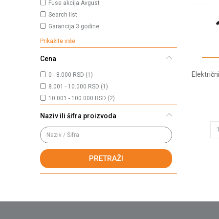
Fuse akcija Avgust
Search list
Garancija 3 godine
Prikažite više
Cena
Električ
0 - 8.000 RSD (1)
8.001 - 10.000 RSD (1)
10.001 - 100.000 RSD (2)
Naziv ili šifra proizvoda
PRETRAŽI