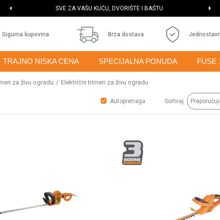
SVE ZA VAŠU KUĆU, DVORIŠTE I BAŠTU
Sigurna kupovina
Brza dostava
Jednostavn
TRAJNO NISKA CENA
SPECIJALNA PONUDA
FUSE 
imeri za živu ogradu
Električni trimeri za živu ogradu
Autopretraga
Sortiraj