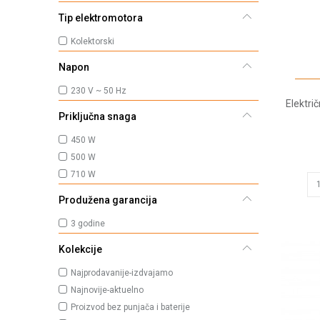
Tip elektromotora
Kolektorski
Napon
230 V ~ 50 Hz
Električ
Priključna snaga
450 W
500 W
710 W
Produžena garancija
3 godine
Kolekcije
Najprodavanije-izdvajamo
Najnovije-aktuelno
Proizvod bez punjača i baterije