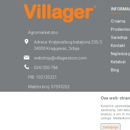
INFORMA
O nama
Prodavnic
Agromarket doo
Saradnja
Adresa: Kraljevačkog bataljona 235/2
Kontakt
34000 Kragujevac, Srbija
Najčešća p
webshop@villagerstore.com
Katalozi
034/200-784
Blog
PIB: 102135221
Matični broj: 07593252
Ova web-strani
Kolačiće upotreblja
saobraćaj. Isto ta
analizu, a oni ih m
usluge. Nastavkom k
Detaljnije