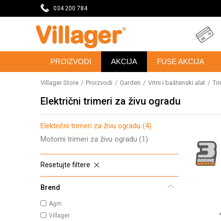
eseca
034 200 784
DOBRODOŠLI NA VILLAGER ONLINE PRODAVNICU
PROIZVODI
AKCIJA
FUSE AKCIJA
Villager Store
Proizvodi
Garden
Vrtni i baštenski alat
Tr
Električni trimeri za živu ogradu
Električni trimeri za živu ogradu
(4)
Motorni trimeri za živu ogradu
(1)
Resetujte filtere
Brend
Agm
Villager