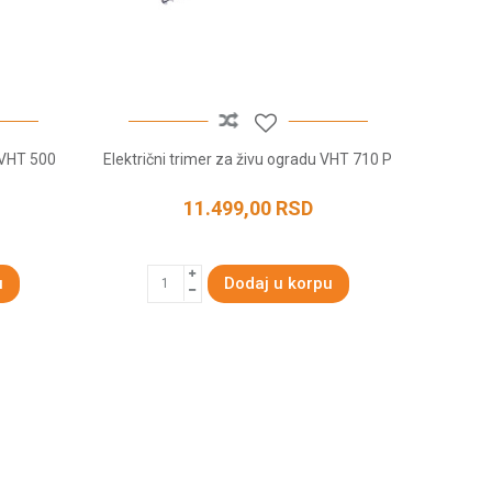
u VHT 500
Električni trimer za živu ogradu VHT 710 P
11.499,00
RSD
u
Dodaj u korpu