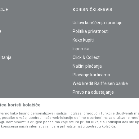
CIJE
KORISNIČKI SERVIS
Uslovi korišćenja i prodaje
e
Politika privatnosti
Kako kupiti
Isporuka
itanja
Click & Collect
Načini plaćanja
Plaćanje karticama
Web kredit Raiffeisen banke
Pravo na odustajanje
Reklamacije
ca koristi kolačiće
Povraćaj sredstava
vamo kako bismo personalizovali sadržaj i oglase, omogućili funkcije društvenih medi
ko, podatke o vašoj upotrebi naše web-lokacije delimo s partnerima za društvene medi
Zamena artikala
ogu kombinovati s drugim podacima koje ste im pružili ili koje su prikupili dok ste up
orišćenja naših internet stranica vi prihvatate našu upotrebu kolačića.