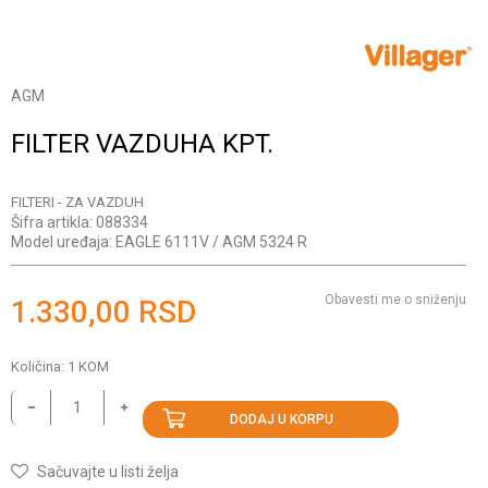
AGM
FILTER VAZDUHA KPT.
FILTERI - ZA VAZDUH
Šifra artikla:
088334
Model uređaja:
EAGLE 6111V / AGM 5324 R
Obavesti me o sniženju
1.330,00
RSD
Količina:
1
KOM
DODAJ U KORPU
Sačuvajte u listi želja