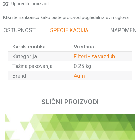
Uporedite proizvod
Kliknite na ikonicu kako biste proizvod pogledali iz svih uglova
 DOSTUPNOST
SPECIFIKACIJA
NAPOMEN
Karakteristika
Vrednost
Kategorija
Filteri - za vazduh
Težina pakovanja
0.25 kg
Brend
Agm
Ime/Nadimak
SLIČNI PROIZVODI
Email