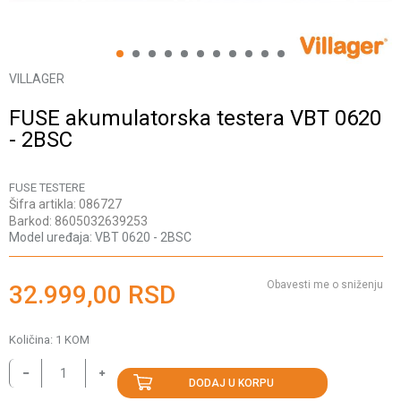
1
2
3
4
5
6
7
8
9
10
11
VILLAGER
FUSE akumulatorska testera VBT 0620
- 2BSC
FUSE TESTERE
Šifra artikla:
086727
Barkod:
8605032639253
Model uređaja:
VBT 0620 - 2BSC
Obavesti me o sniženju
32.999,00
RSD
Količina:
1
KOM
DODAJ U KORPU