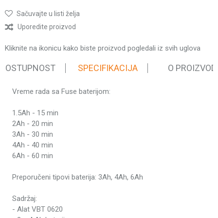
Sačuvajte u listi želja
Uporedite proizvod
Kliknite na ikonicu kako biste proizvod pogledali iz svih uglova
 DOSTUPNOST
SPECIFIKACIJA
O PROIZVOD
Vreme rada sa Fuse baterijom:
Karakteristika
Vrednost
Kategorija
Fuse testere
1.5Ah - 15 min
Težina pakovanja
6.24 kg
2Ah - 20 min
3Ah - 30 min
Brend
Villager
4Ah - 40 min
Indukcioni
6Ah - 60 min
Tip elektromotora
elektromotor
Preporučeni tipovi baterija: 3Ah, 4Ah, 6Ah
Tip baterije
Li-ion
Napon
18 V
Sadržaj:
- Alat VBT 0620
Broj zuba lanca
47 zuba