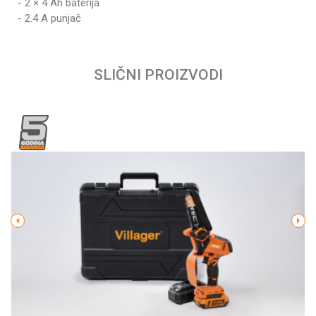
- 2 × 4 Ah baterija
Dužina vodilice
23.5 cm
- 2.4 A punjač
Priključna snaga
450 W
Ime/Nadimak
Model vodilice
1/4, 1.1 mm
SLIČNI PROIZVODI
Produžena garancija
5 godina
Email
Kapacitet baterije -
4 Ah
el./aku. uređaji
Brzina lanca
12 m/s
Izlazna jačina punjača
2.4 A
Poruka
Korak lanca
1/4, 1.1 mm
POŠALJI