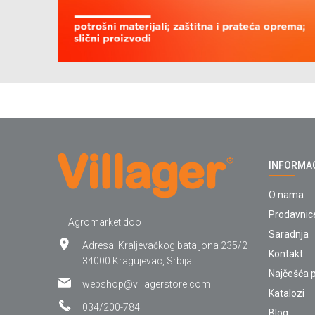
INFORMA
O nama
Prodavnic
Agromarket doo
Saradnja
Adresa: Kraljevačkog bataljona 235/2
Kontakt
34000 Kragujevac, Srbija
Najčešća p
webshop@villagerstore.com
Katalozi
034/200-784
Blog