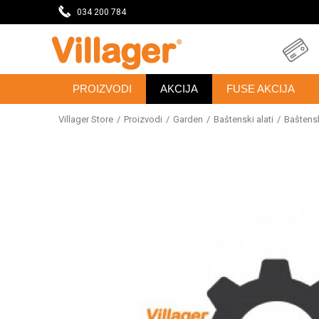
DAVNICU
034 200 784
SVE ZA VAŠU KUĆU, DVORIŠTE I BAŠTU
PROIZVODI
AKCIJA
FUSE AKCIJA
Villager Store
Proizvodi
Garden
Baštenski alati
Baštensk