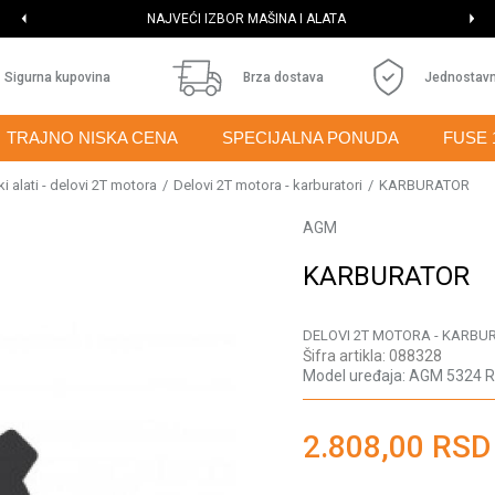
NAJVEĆI IZBOR MAŠINA I ALATA
Sigurna kupovina
Brza dostava
Jednostavn
TRAJNO NISKA CENA
SPECIJALNA PONUDA
FUSE 
i alati - delovi 2T motora
Delovi 2T motora - karburatori
KARBURATOR
AGM
KARBURATOR
DELOVI 2T MOTORA - KARBU
Šifra artikla:
088328
Model uređaja:
AGM 5324 R
2.808,00
RSD