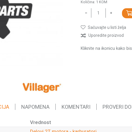
Količina:
1
KOM
Sačuvajte u listi želja
Uporedite proizvod
Kliknite na ikonicu kako bi
CIJA
NAPOMENA
KOMENTARI
PROVERI D
Vrednost
Delovi 2T motora - karburatori