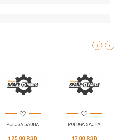
POLUGA SAUHA
POLUGA SAUHA
KA
125,00
RSD
47,00
RSD
2.49