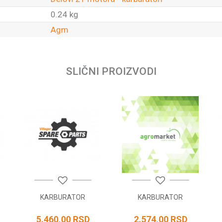
0.24 kg
Agm
Email
SLIČNI PROIZVODI
KARBURATOR
KARBURATOR
5.460,00
RSD
2.574,00
RSD