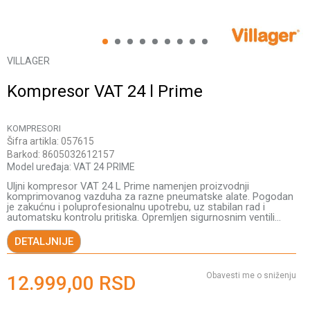
1
2
3
4
5
6
7
8
9
VILLAGER
Kompresor VAT 24 l Prime
KOMPRESORI
Šifra artikla:
057615
Barkod:
8605032612157
Model uređaja:
VAT 24 PRIME
Uljni kompresor VAT 24 L Prime namenjen proizvodnji
komprimovanog vazduha za razne pneumatske alate. Pogodan
je zakućnu i poluprofesionalnu upotrebu, uz stabilan rad i
automatsku kontrolu pritiska. Opremljen sigurnosnim ventili
...
DETALJNIJE
Obavesti me o sniženju
12.999,00
RSD