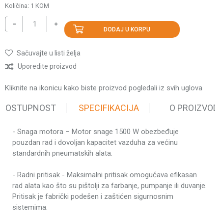
Količina:
1
KOM
DODAJ U KORPU
Sačuvajte u listi želja
Uporedite proizvod
Kliknite na ikonicu kako biste proizvod pogledali iz svih uglova
 DOSTUPNOST
SPECIFIKACIJA
O PROIZVOD
- Snaga motora – Motor snage 1500 W obezbeđuje
Karakteristika
Vrednost
pouzdan rad i dovoljan kapacitet vazduha za većinu
Kategorija
Kompresori
standardnih pneumatskih alata.
Težina pakovanja
24.4 kg
- Radni pritisak - Maksimalni pritisak omogućava efikasan
Brend
Villager
rad alata kao što su pištolji za farbanje, pumpanje ili duvanje.
Tip elektromotora
Redni motor
Pritisak je fabrički podešen i zaštićen sigurnosnim
sistemima.
230 V ~ 50
Napon