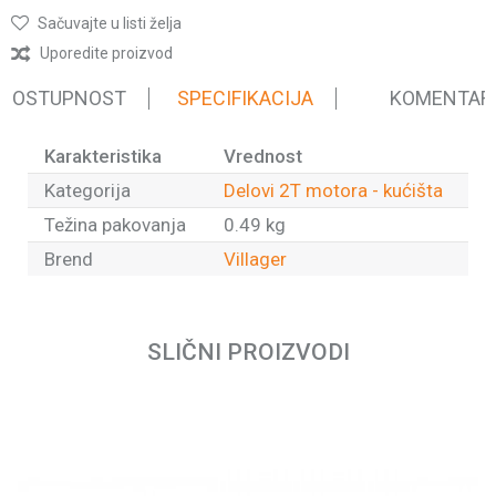
Sačuvajte u listi želja
Uporedite proizvod
 DOSTUPNOST
SPECIFIKACIJA
KOMENTAR
Karakteristika
Vrednost
Kategorija
Delovi 2T motora - kućišta
Težina pakovanja
0.49 kg
Brend
Villager
Ime/Nadimak
SLIČNI PROIZVODI
Email