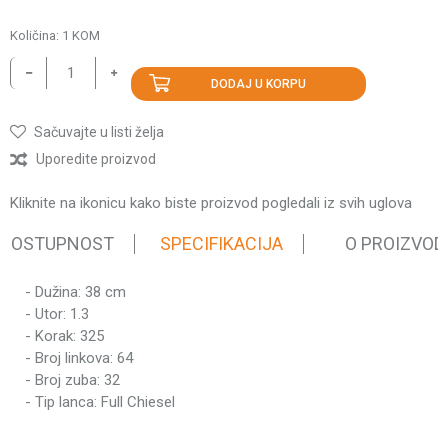
Količina:
1
KOM
DODAJ U KORPU
Sačuvajte u listi želja
Uporedite proizvod
Kliknite na ikonicu kako biste proizvod pogledali iz svih uglova
 DOSTUPNOST
SPECIFIKACIJA
O PROIZVOD
- Dužina: 38 cm
Karakteristika
Vrednost
- Utor: 1.3
Kategorija
Lanci
- Korak: 325
Težina pakovanja
0.28 kg
- Broj linkova: 64
- Broj zuba: 32
Brend
Villager
- Tip lanca: Full Chiesel
Ime/Nadimak