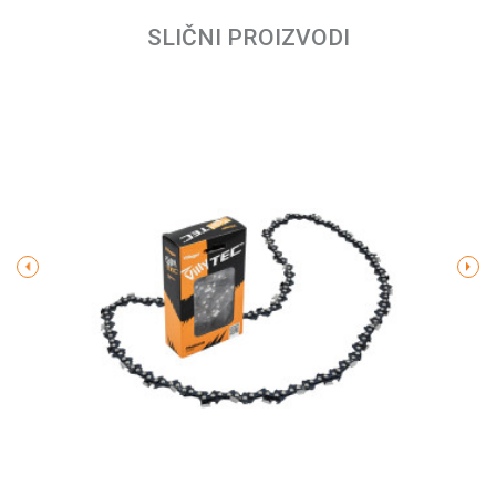
SLIČNI PROIZVODI
Email
Poruka
POŠALJI