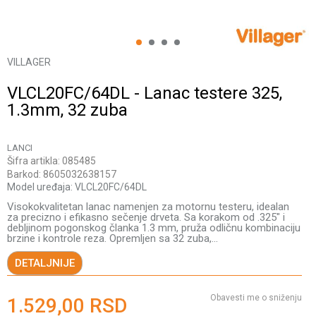
1
2
3
4
VILLAGER
VLCL20FC/64DL - Lanac testere 325,
1.3mm, 32 zuba
LANCI
Šifra artikla:
085485
Barkod:
8605032638157
Model uređaja:
VLCL20FC/64DL
Visokokvalitetan lanac namenjen za motornu testeru, idealan
za precizno i efikasno sečenje drveta. Sa korakom od .325" i
debljinom pogonskog članka 1.3 mm, pruža odličnu kombinaciju
brzine i kontrole reza. Opremljen sa 32 zuba,
...
DETALJNIJE
Obavesti me o sniženju
1.529,00
RSD