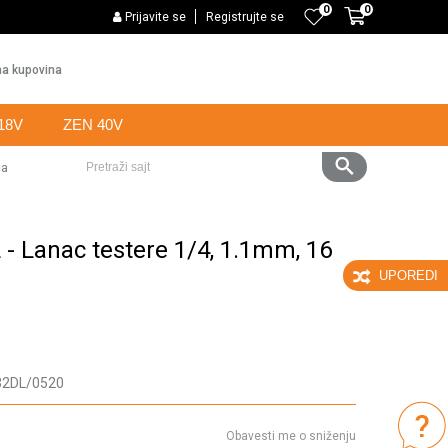
0
0
PLAĆANJE KARTICAMA BANKE INTESA NA 6 RATA
Prijavite se
Registrujte se
Web k
a kupovina
18V
ZEN 40V
ba
Pretraži sajt
 Lanac testere 1/4, 1.1mm, 16
UPOREDI
32DL/0520
Obavesti me o sniženju