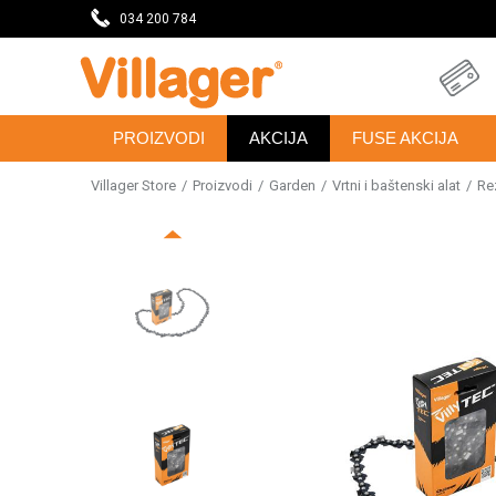
DAVNICU
034 200 784
SVE ZA VAŠU KUĆU, DVORIŠTE I BAŠTU
PROIZVODI
AKCIJA
FUSE AKCIJA
Villager Store
Proizvodi
Garden
Vrtni i baštenski alat
Re