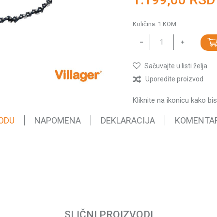
Količina:
1
KOM
Sačuvajte u listi želja
Uporedite proizvod
Kliknite na ikonicu kako bi
ODU
NAPOMENA
DEKLARACIJA
KOMENTA
Vrednost
Lanci
0.05 kg
Email
Villager
SLIČNI PROIZVODI