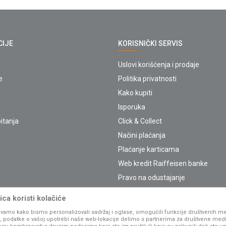
CIJE
KORISNIČKI SERVIS
Uslovi korišćenja i prodaje
e
Politika privatnosti
Kako kupiti
Isporuka
itanja
Click & Collect
Načini plaćanja
Plaćanje karticama
Web kredit Raiffeisen banke
Pravo na odustajanje
Reklamacije
ca koristi kolačiće
Povraćaj sredstava
vamo kako bismo personalizovali sadržaj i oglase, omogućili funkcije društvenih medi
Zamena artikala
ko, podatke o vašoj upotrebi naše web-lokacije delimo s partnerima za društvene medi