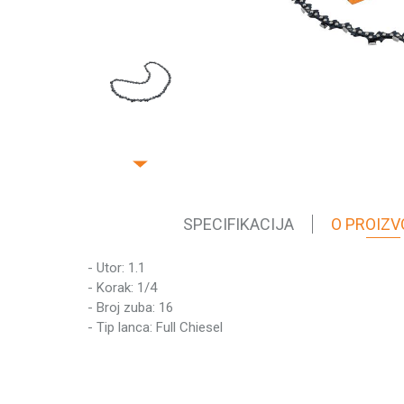
SPECIFIKACIJA
O PROIZV
- Utor: 1.1
Karakteristika
- Korak: 1/4
Kategorija
- Broj zuba: 16
Težina pakovanja
- Tip lanca: Full Chiesel
Ime/Nadimak
Brend