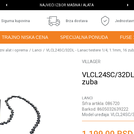
NAJVEĆI IZBOR MAŠINA I ALATA
Sigurna kupovina
Brza dostava
Jednostavn
TRAJNO NISKA CENA
SPECIJALNA PONUDA
FUSE 
zni alat i oprema
Lanci
VLCL24SC/32DL - Lanac testere 1/4, 1.1mm, 16 zu
VILLAGER
VLCL24SC/32DL -
zuba
LANCI
Šifra artikla:
086720
Barkod:
8605032639222
Model uređaja:
VLCL24SC/
1.199,00
RSD