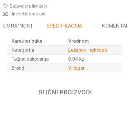
Sačuvajte u listi želja
Uporedite proizvod
 DOSTUPNOST
SPECIFIKACIJA
KOMENTAR
Karakteristika
Vrednost
Kategorija
Ležajevi - igličasti
Težina pakovanja
0.04 kg
Brend
Villager
Ime/Nadimak
SLIČNI PROIZVODI
Email