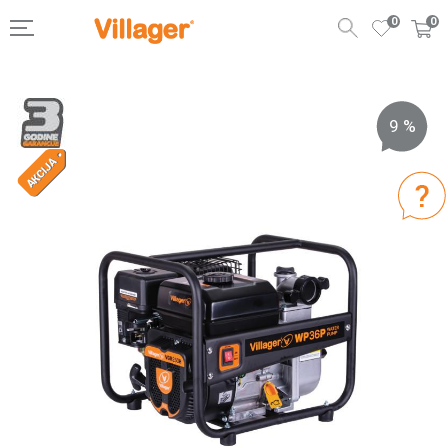
0
0
9
%