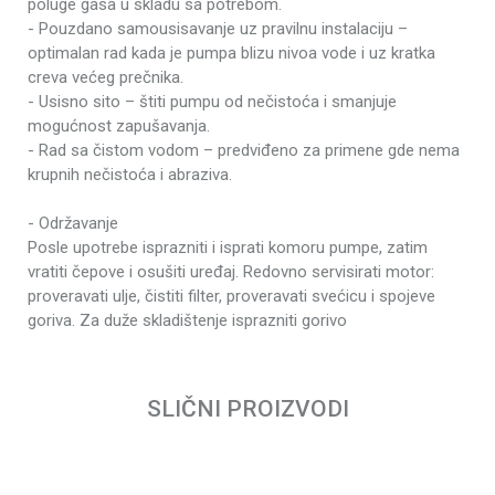
poluge gasa u skladu sa potrebom.
Kategorija
Motorne pumpe
- Pouzdano samousisavanje uz pravilnu instalaciju –
Težina pakovanja
25.65 kg
optimalan rad kada je pumpa blizu nivoa vode i uz kratka
creva većeg prečnika.
Brend
Villager
- Usisno sito – štiti pumpu od nečistoća i smanjuje
Villager VGR 250
mogućnost zapušavanja.
Tip motora
H
- Rad sa čistom vodom – predviđeno za primene gde nema
krupnih nečistoća i abraziva.
Snaga motora
4.1 kW
Broj obrtaja
3600 rpm
- Održavanje
Posle upotrebe isprazniti i isprati komoru pumpe, zatim
Zapremina motora
212 cm³
vratiti čepove i osušiti uređaj. Redovno servisirati motor:
Rezervoar ulja
0.5 l
proveravati ulje, čistiti filter, proveravati svećicu i spojeve
Rezervoar goriva
3.6 l
goriva. Za duže skladištenje isprazniti gorivo
Produžena garancija
3 godine
Ime/Nadimak
Prečnik izlaza (Ø)
2" (50 mm)
SLIČNI PROIZVODI
Prečnik usisa
2" (50 mm)
Email
Dubina povlačenja
8 m
Maks. visina vodenog