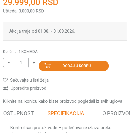
29.999,00
RSD
Ušteda:
3.000,00
RSD
Akcija traje od 01.08. - 31.08.2026.
Količina:
1
KOMADA
DODAJ U KORPU
Sačuvajte u listi želja
Uporedite proizvod
Kliknite na ikonicu kako biste proizvod pogledali iz svih uglova
 DOSTUPNOST
SPECIFIKACIJA
O PROIZVOD
- Kontrolisan protok vode – podešavanje izlaza preko
Karakteristika
Vrednost