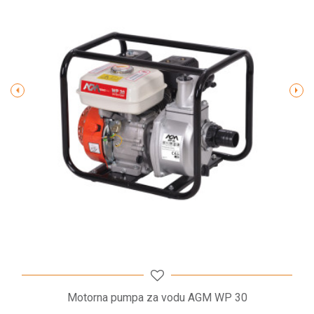
28 m
stuba
Maksimalni protok vode
36 m³/h
Poruka
Radni pritisak - pumpe
2.2 bar
POŠALJI
Motorna pumpa za vodu AGM WP 30