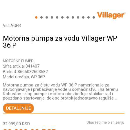
1
2
3
4
5
6
7
8
9
10
11
12
VILLAGER
Motorna pumpa za vodu Villager WP
36 P
MOTORNE PUMPE
Šifra artikla:
041407
Barkod:
8605032603582
Model uređaja:
WP 36P
Motorna pumpa za čistu vodu WP 36 P namenjena je za
navodnjavanje i prebacivanje vode u domaćinstvu i na terenu.
Robustan sklop pumpe i motora obezbeđuje stabilan rad i
pouzdano startovanje, dok se protok jednostavno reguliše
...
DETALJNIJE
Obavesti me o sniženju
32.999,00
RSD