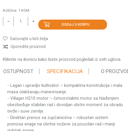
Količina:
1
KOM
DODAJ U KORPU
Sačuvajte u listi želja
Uporedite proizvod
Kliknite na ikonicu kako biste proizvod pogledali iz svih uglova
 DOSTUPNOST
SPECIFIKACIJA
O PROIZVOD
- Lagan i upravljiv kultivator – kompaktna konstrukcija i mala
Karakteristika
Vrednost
masa olakšavaju manevrisanje.
Motorni
- Villager H210 motor – četvorotaktni motor sa hlađenjem
Kategorija
kultivatori
obezbeđuje stabilan rad i dovoljan obrtni moment za obradu
tvrđe i suve zemlje.
Težina pakovanja
76 kg
- Direktan prenos sa zupčanicima – robustan sistem
Brend
Villager
prenosa snage na obrtne noževe za pouzdan rad i manji
Tip motora
Četvorotaktni
gubitak snage.