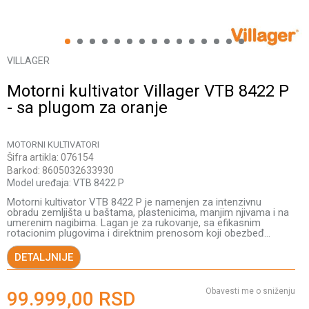
1
2
3
4
5
6
7
8
9
10
11
12
13
14
15
VILLAGER
Motorni kultivator Villager VTB 8422 P
- sa plugom za oranje
MOTORNI KULTIVATORI
Šifra artikla:
076154
Barkod:
8605032633930
Model uređaja:
VTB 8422 P
Motorni kultivator VTB 8422 P je namenjen za intenzivnu
obradu zemljišta u baštama, plastenicima, manjim njivama i na
umerenim nagibima. Lagan je za rukovanje, sa efikasnim
rotacionim plugovima i direktnim prenosom koji obezbeđ
...
DETALJNIJE
Obavesti me o sniženju
99.999,00
RSD