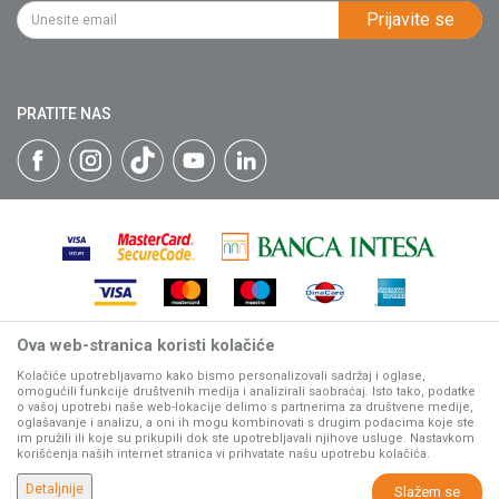
PIB: 102135221
Najčešća pitanja
Prijavite se
Isporuka
Katalozi
Matični broj: 07593252
Click & Collect
Blog
Načini plaćanja
PRATITE NAS
Plaćanje karticama
Web kredit Raiffeisen banke
Pravo na odustajanje
Reklamacije
Povraćaj sredstava
Zamena artikala
Ova web-stranica koristi kolačiće
Nastojimo da budemo što precizniji u opisu proizvoda, prikazu
slika i samih cena, ali ne možemo garantovati da su sve
Kolačiće upotrebljavamo kako bismo personalizovali sadržaj i oglase,
omogućili funkcije društvenih medija i analizirali saobraćaj. Isto tako, podatke
informacije kompletne i bez grešaka.
o vašoj upotrebi naše web-lokacije delimo s partnerima za društvene medije,
Svi artikli prikazani na sajtu su deo naše ponude, ali ne
oglašavanje i analizu, a oni ih mogu kombinovati s drugim podacima koje ste
podrazumeva da su dostupni u svakom trenutku.
im pružili ili koje su prikupili dok ste upotrebljavali njihove usluge. Nastavkom
korišćenja naših internet stranica vi prihvatate našu upotrebu kolačića.
www.villagerstore.com
NB SOFT
©2026
, Izrada
. Sva prava zadržana.
Detaljnije
Slažem se