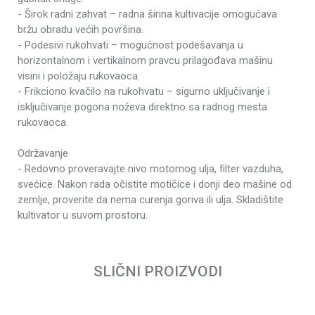
- Širok radni zahvat – radna širina kultivacije omogućava
Snaga motora
5.0 kW
bržu obradu većih površina.
Broj obrtaja
3600 rpm
- Podesivi rukohvati – mogućnost podešavanja u
horizontalnom i vertikalnom pravcu prilagođava mašinu
Zapremina motora
212 cm³
visini i položaju rukovaoca.
Broj noževa - kultivatori
32 komada
- Frikciono kvačilo na rukohvatu – sigurno uključivanje i
Dubina kultivacije
≥100 mm
isključivanje pogona noževa direktno sa radnog mesta
rukovaoca.
Opseg kultivacije
850 mm
Potrošnja goriva - kultivatori
≤ 35 kg/ha
Održavanje
- Redovno proveravajte nivo motornog ulja, filter vazduha,
Produžena garancija
3 godine
svećice. Nakon rada očistite motičice i donji deo mašine od
Broj rotora
6
zemlje, proverite da nema curenja goriva ili ulja. Skladištite
Broj brzina (napred/nazad) -
2 napred, 1
kultivator u suvom prostoru.
kultivatori
nazad
Ime/Nadimak
Radna širina - kultivatori
850 mm
SLIČNI PROIZVODI
Direktan
Tip transmisije - kultivatori
Email
zupčasti