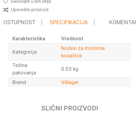
Sačuvajte u listi želja
Uporedite proizvod
 DOSTUPNOST
SPECIFIKACIJA
KOMENTAR
Karakteristika
Vrednost
Noževi za motorne
Kategorija
kosačice
Težina
0.03 kg
pakovanja
Brend
Villager
Ime/Nadimak
SLIČNI PROIZVODI
Email