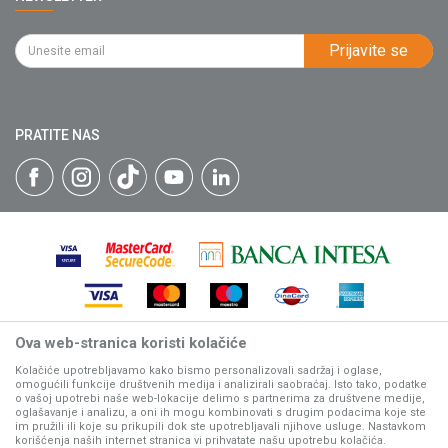
Politika privatnosti
034/200-784
Kontakt
Kako kupiti
PIB: 102135221
Najčešća pitanja
Prijavite se
Isporuka
Katalozi
Matični broj: 07593252
Click & Collect
Blog
Načini plaćanja
PRATITE NAS
Plaćanje karticama
Web kredit Raiffeisen banke
Pravo na odustajanje
Reklamacije
Povraćaj sredstava
Zamena artikala
Ova web-stranica koristi kolačiće
Nastojimo da budemo što precizniji u opisu proizvoda, prikazu
slika i samih cena, ali ne možemo garantovati da su sve
Kolačiće upotrebljavamo kako bismo personalizovali sadržaj i oglase,
omogućili funkcije društvenih medija i analizirali saobraćaj. Isto tako, podatke
informacije kompletne i bez grešaka.
o vašoj upotrebi naše web-lokacije delimo s partnerima za društvene medije,
Svi artikli prikazani na sajtu su deo naše ponude, ali ne
oglašavanje i analizu, a oni ih mogu kombinovati s drugim podacima koje ste
podrazumeva da su dostupni u svakom trenutku.
im pružili ili koje su prikupili dok ste upotrebljavali njihove usluge. Nastavkom
korišćenja naših internet stranica vi prihvatate našu upotrebu kolačića.