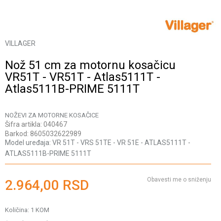
VILLAGER
Nož 51 cm za motornu kosačicu
VR51T - VR51T - Atlas5111T -
Atlas5111B-PRIME 5111T
NOŽEVI ZA MOTORNE KOSAČICE
Šifra artikla:
040467
Barkod:
8605032622989
Model uređaja:
VR 51T - VRS 51TE - VR 51E - ATLAS5111T -
ATLAS5111B-PRIME 5111T
Obavesti me o sniženju
2.964,00
RSD
Količina:
1
KOM