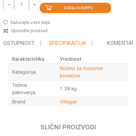
DODAJ U KORPU
Sačuvajte u listi želja
Uporedite proizvod
 DOSTUPNOST
SPECIFIKACIJA
KOMENTAR
Karakteristika
Vrednost
Noževi za motorne
Kategorija
kosačice
Težina
1.38 kg
pakovanja
Brend
Villager
Ime/Nadimak
SLIČNI PROIZVODI
Email