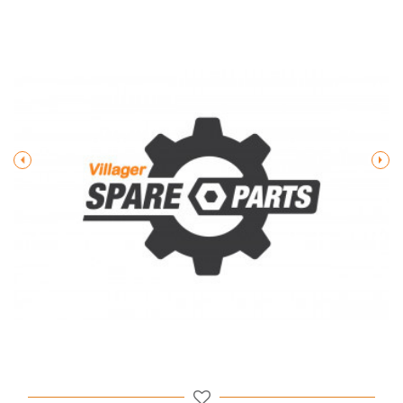
Poruka
POŠALJI