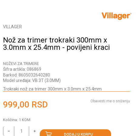
VILLAGER
Nož za trimer trokraki 300mm x
3.0mm x 25.4mm - povijeni kraci
NOŽEVI ZA TRIMERE
Šifra artikla:
086869
Barkod:
8605032640280
Model uređaja:
VB 3T (3.0MM)
Trokraki nož za trimer 300mm x 3.0mm x 25.4mm
Obavesti me o sniženju
999,00
RSD
Količina:
1
KOM
DODAJ U KORPU