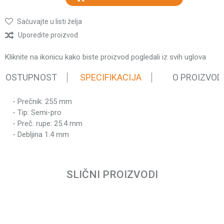
Sačuvajte u listi želja
Uporedite proizvod
Kliknite na ikonicu kako biste proizvod pogledali iz svih uglova
 DOSTUPNOST
SPECIFIKACIJA
O PROIZVOD
- Prečnik: 255 mm
Karakteristika
Vrednost
- Tip: Semi-pro
Kategorija
Noževi za trimere
- Preč. rupe: 25.4 mm
Težina pakovanja
0.76 kg
- Debljina 1.4 mm
Brend
Villager
Ime/Nadimak
SLIČNI PROIZVODI
Email