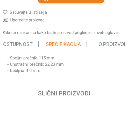
Sačuvajte u listi želja
Uporedite proizvod
Kliknite na ikonicu kako biste proizvod pogledali iz svih uglova
 DOSTUPNOST
SPECIFIKACIJA
O PROIZVOD
- Spoljni prečnik: 115 mm
Karakteristika
Vrednost
- Unutrašnji prečnik: 22.23 mm
Potrošni materijal za ugaone
- Debljina: 1.0 mm
Kategorija
brusilice
Ime/Nadimak
Težina
0.03 kg
pakovanja
SLIČNI PROIZVODI
Brend
Villager
Email