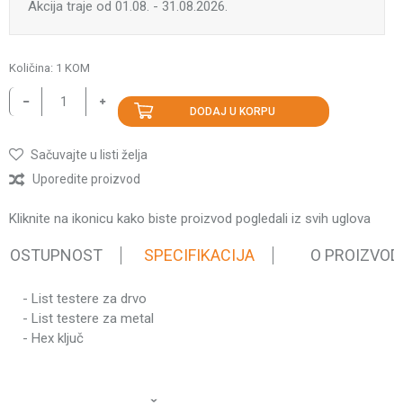
Akcija traje od 01.08. - 31.08.2026.
Količina:
1
KOM
DODAJ U KORPU
Sačuvajte u listi želja
Uporedite proizvod
Kliknite na ikonicu kako biste proizvod pogledali iz svih uglova
 DOSTUPNOST
SPECIFIKACIJA
O PROIZVOD
- List testere za drvo
Karakteristika
Vrednost
- List testere za metal
Kategorija
Povratne testere
- Hex ključ
Težina pakovanja
2.98 kg
Ime/Nadimak
Brend
Villager