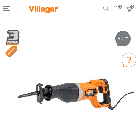
0
0
30
%