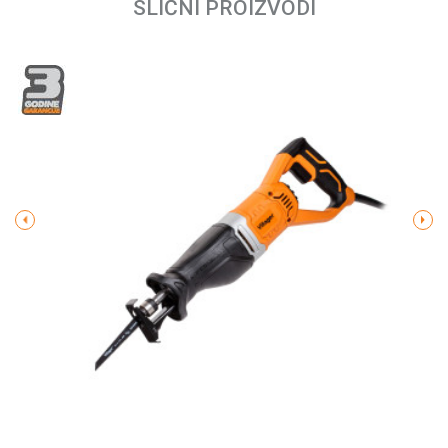
SLIČNI PROIZVODI
Tip elektromotora
Kolektorski
Email
Napon
230 V ~ 50 Hz
Priključna snaga
710 W
Broj obrtaja - el./aku. uređaji
0 - 2500 rpm
Produžena garancija
3 godine
Poruka
Hod reznog alata
20 mm
Kapacitet sečenja
drvo - 115 mm
POŠALJI