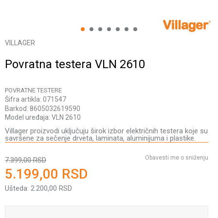
1
2
3
4
5
6
7
VILLAGER
Povratna testera VLN 2610
POVRATNE TESTERE
Šifra artikla:
071547
Barkod:
8605032619590
Model uređaja:
VLN 2610
Villager proizvodi uključuju širok izbor električnih testera koje su
savršene za sečenje drveta, laminata, aluminijuma i plastike.
Obavesti me o sniženju
7.399,00
RSD
5.199,00
RSD
Ušteda:
2.200,00
RSD