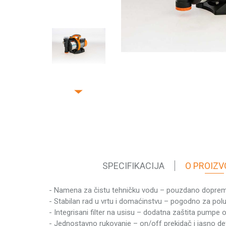
SPECIFIKACIJA
O PROIZV
- Namena za čistu tehničku vodu – pouzdano dopremanj
Karakteristika
- Stabilan rad u vrtu i domaćinstvu – pogodno za polu
Kategorija
- Integrisani filter na usisu – dodatna zaštita pumpe o
Težina pakovanja
- Jednostavno rukovanje – on/off prekidač i jasno defin