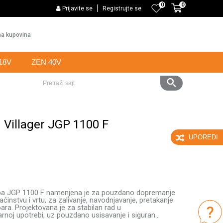
0
0
PLAĆANJE KARTICAMA BANKE INTESA NA 6 RATA
Prijavite se
Registrujte se
Web k
a kupovina
18V
ZEN 40V
Pretraži sajt
Villager JGP 1100 F
UPOREDI
pa JGP 1100 F namenjena je za pouzdano dopremanje
instvu i vrtu, za zalivanje, navodnjavanje, pretakanje
oara. Projektovana je za stabilan rad u
arnoj upotrebi, uz pouzdano usisavanje i siguran
...