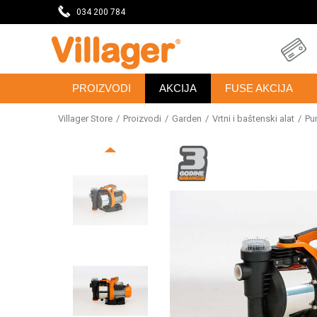
DAVNICU
034 200 784
SVE ZA VAŠU KUĆU, DVORIŠTE I BAŠTU
PROIZVODI
AKCIJA
FUSE AKCIJA
Villager Store
Proizvodi
Garden
Vrtni i baštenski alat
Pu