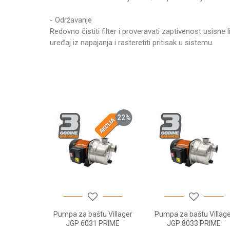
Brend
- Održavanje
Tip elektromotora
Redovno čistiti filter i proveravati zaptivenost usisne
uređaj iz napajanja i rasteretiti pritisak u sistemu.
Napon
Ime/Nadimak
Priključna snaga
Produžena garancija
Protok vode
Maksimalna temperatura vode
Poruka
22
%
Prečnik izlaza (Ø)
Prečnik usisa
Dubina povlačenja
Radni pritisak - pumpe
Maks. visina vodenog stuba
POŠALJI
u Villager
Pumpa za baštu Villager
Pumpa za baštu Village
00
JGP 6031 PRIME
JGP 8033 PRIME