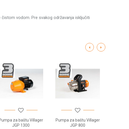
rski
 je čistom vodom. Pre svakog održavanja isključiti
~ 50 Hz
W
ne
h
 mm)
 mm)
Pumpa za baštu Villager
Pumpa za baštu Villager
Pumpa za
JGP 1300
JGP 800
J