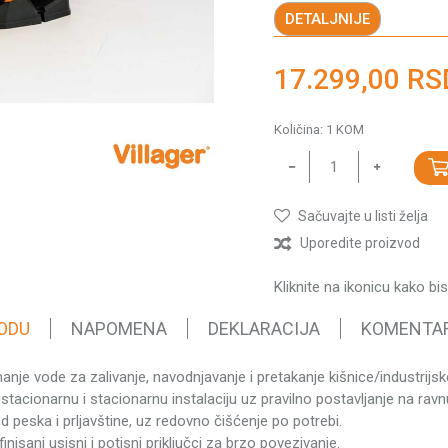
DETALJNIJE
17.299,00
RS
Količina:
1
KOM
Sačuvajte u listi želja
Uporedite proizvod
Kliknite na ikonicu kako bi
ODU
NAPOMENA
DEKLARACIJA
KOMENTA
e vode za zalivanje, navodnjavanje i pretakanje kišnice/industrijsk
Vredno
stacionarnu i stacionarnu instalaciju uz pravilno postavljanje na rav
Pumpe 
d peska i prljavštine, uz redovno čišćenje po potrebi.
11.22 
isani usisni i potisni priključci za brzo povezivanje.