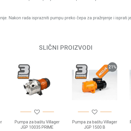
Villager
Kolekto
 linije. Nakon rada isprazniti pumpu preko čepa za pražnjenje i isprati
230 V 
Email
1100 
3 godi
SLIČNI PROIZVODI
4.6 m³/
35° C
21
%
1" (25
1" (25
8 m
4.5 bar
45 m
r
Pumpa za baštu Villager
Pumpa za baštu Villager
JGP 10035 PRIME
JGP 1500 B