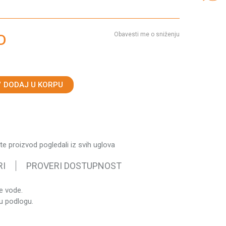
Obavesti me o sniženju
D
DODAJ U KORPU
ste proizvod pogledali iz svih uglova
RI
PROVERI DOSTUPNOST
e vode.
st
nu podlogu.
za baštu
kg