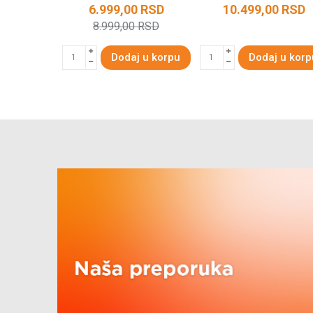
0
RSD
6.999,00
RSD
10.499,00
RSD
8.999,00
RSD
KORPU
Dodaj u korpu
Dodaj u korp