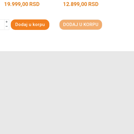
19.999,00
RSD
12.899,00
RSD
11.2
Dodaj u korpu
DODAJ U KORPU