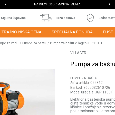
NAJVEĆI IZBOR MAŠINA I ALATA
Sigurna kupovina
Brza dostava
Jednostavn
TRAJNO NISKA CENA
SPECIJALNA PONUDA
FUSE 
mpe za vodu
Pumpe za baštu
Pumpa za baštu Villager JGP 1100 F
VILLAGER
Pumpa za baštu 
PUMPE ZA BAŠTU
Šifra artikla:
055362
Barkod:
8605032610726
Model uređaja:
JGP 1100 F
Električna baštenska pum
čiste tehničke vode u domać
kišnice i pražnjenje rezerv
polustacionarnoj i stacion