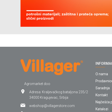
INFORMA
O nama
Prodavnic
Agromarket doo
Saradnja
Adresa: Kraljevačkog bataljona 235/2
Kontakt
34000 Kragujevac, Srbija
Najčešća p
webshop@villagerstore.com
Katalozi