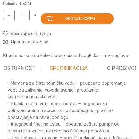
Količina:
1
KOM
DODAJ U KORPU
Sačuvajte u listi želja
Uporedite proizvod
Kliknite na ikonicu kako biste proizvod pogledali iz svih uglova
 DOSTUPNOST
SPECIFIKACIJA
O PROIZVOD
- Namena za čistu tehničku vodu – pouzdano dopremanje
Karakteristika
Vrednost
vode za zalivanje, navodnjavanje i pretakanje
Pumpe za
kišnice/industrijske vode.
Kategorija
baštu
- Stabilan rad u vrtu i domaćinstvu – pogodno za
polustacionarnu i stacionarnu instalaciju uz pravilno
Težina pakovanja
7.74 kg
postavljanje na ravnu podlogu.
Brend
Villager
- Integrisani filter na usisu – dodatna zaštita pumpe od
Tip elektromotora
Kolektorski
peska i prljavštine, uz redovno čišćenje po potrebi.
- Jednostavno rukovanje – on/off prekidač i jasno definisani