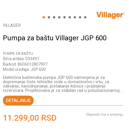
1
2
3
4
5
6
7
8
9
VILLAGER
Pumpa za baštu Villager JGP 600
PUMPE ZA BAŠTU
Šifra artikla:
033497
Barkod:
8606012807907
Model uređaja:
JGP 600
Električna baštenska pumpa JGP 600 namenjena je za
dopremanje čiste tehničke vode u domaćinstvu i vrtu, za
zalivanje, navodnjavanje, pretakanje kišnice i pražnjenje
rezervoara. Projektovana je za stabilan rad u polustacionarnoj
...
DETALJNIJE
Obavesti me o sniženju
11.299,00
RSD