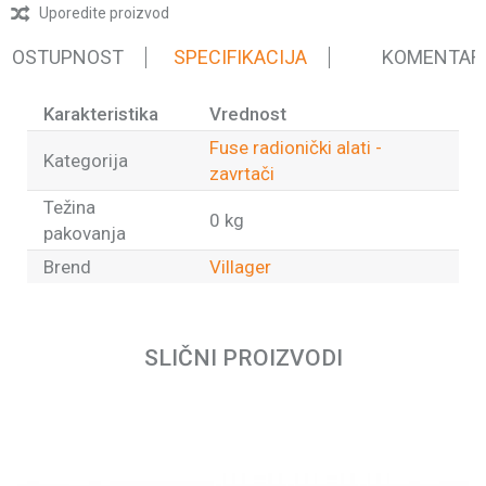
Uporedite proizvod
 DOSTUPNOST
SPECIFIKACIJA
KOMENTAR
Karakteristika
Vrednost
Fuse radionički alati -
Kategorija
zavrtači
Težina
0 kg
pakovanja
Brend
Villager
Ime/Nadimak
SLIČNI PROIZVODI
Email