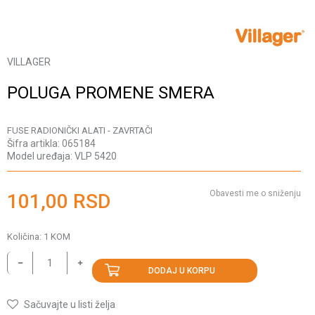
VILLAGER
POLUGA PROMENE SMERA
FUSE RADIONIČKI ALATI - ZAVRTAČI
Šifra artikla:
065184
Model uređaja:
VLP 5420
Obavesti me o sniženju
101,00
RSD
Količina:
1
KOM
DODAJ U KORPU
Sačuvajte u listi želja