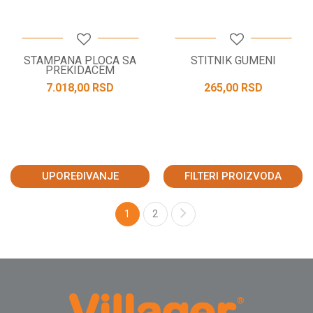
STAMPANA PLOCA SA
STITNIK GUMENI
PREKIDACEM
7.018,00
RSD
265,00
RSD
UPOREĐIVANJE
FILTERI PROIZVODA
1
2