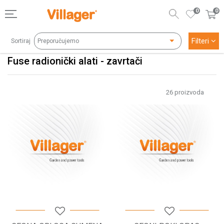
0
0
Filteri
Sortiraj
Fuse radionički alati - zavrtači
26
proizvoda