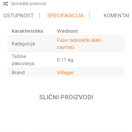
Uporedite proizvod
 DOSTUPNOST
SPECIFIKACIJA
KOMENTAR
Karakteristika
Vrednost
Fuse radionički alati -
Kategorija
zavrtači
Težina
0.11 kg
pakovanja
Brend
Villager
Ime/Nadimak
SLIČNI PROIZVODI
Email