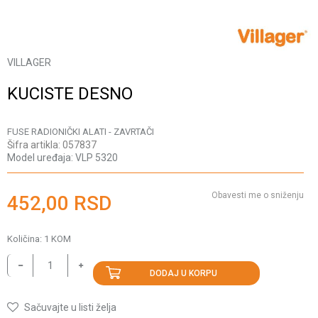
VILLAGER
KUCISTE DESNO
FUSE RADIONIČKI ALATI - ZAVRTAČI
Šifra artikla:
057837
Model uređaja:
VLP 5320
Obavesti me o sniženju
452,00
RSD
Količina:
1
KOM
DODAJ U KORPU
Sačuvajte u listi želja