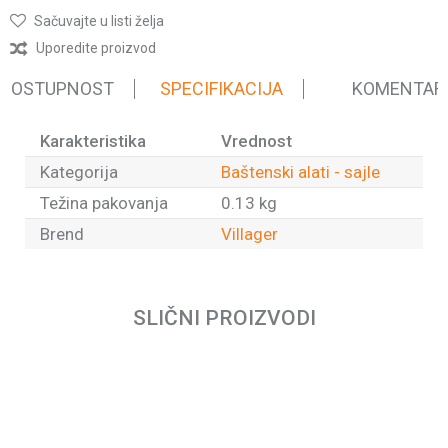
Sačuvajte u listi želja
Uporedite proizvod
 DOSTUPNOST
SPECIFIKACIJA
KOMENTAR
Karakteristika
Vrednost
Kategorija
Baštenski alati - sajle
Težina pakovanja
0.13 kg
Brend
Villager
Ime/Nadimak
SLIČNI PROIZVODI
Email