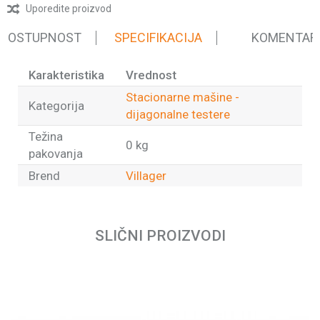
Uporedite proizvod
 DOSTUPNOST
SPECIFIKACIJA
KOMENTAR
Karakteristika
Vrednost
Stacionarne mašine -
Kategorija
dijagonalne testere
Težina
0 kg
pakovanja
Brend
Villager
Ime/Nadimak
SLIČNI PROIZVODI
Email