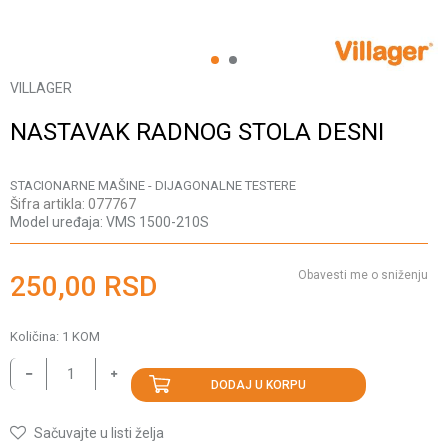
1
2
VILLAGER
NASTAVAK RADNOG STOLA DESNI
STACIONARNE MAŠINE - DIJAGONALNE TESTERE
Šifra artikla:
077767
Model uređaja:
VMS 1500-210S
Obavesti me o sniženju
250,00
RSD
Količina:
1
KOM
DODAJ U KORPU
Sačuvajte u listi želja