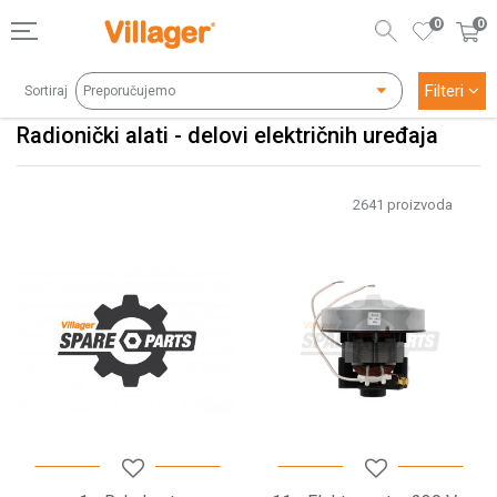
0
0
Filteri
Sortiraj
Radionički alati - delovi električnih uređaja
2641
proizvoda