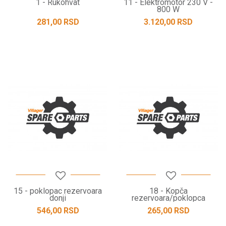
1 - Rukohvat
11 - Elektromotor 230 V -
800 W
281,00
RSD
3.120,00
RSD
15 - poklopac rezervoara
18 - Kopča
donji
rezervoara/poklopca
546,00
RSD
265,00
RSD