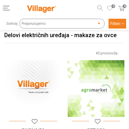
0
0
Filteri
Sortiraj
Delovi električnih uređaja - makaze za ovce
45
proizvoda