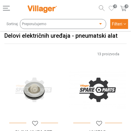
0
0
Filteri
Sortiraj
Delovi električnih uređaja - pneumatski alat
13
proizvoda