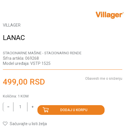
VILLAGER
LANAC
STACIONARNE MAŠINE - STACIONARNO RENDE
Šifra artikla:
069268
Model uređaja:
VSTP 1525
Obavesti me o sniženju
499,00
RSD
Količina:
1
KOM
DODAJ U KORPU
Sačuvajte u listi želja