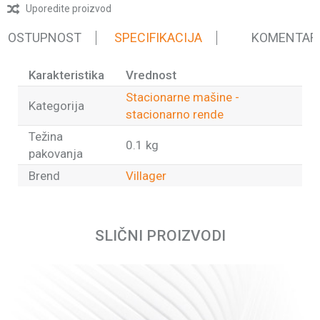
Uporedite proizvod
 DOSTUPNOST
SPECIFIKACIJA
KOMENTAR
Karakteristika
Vrednost
Stacionarne mašine -
Kategorija
stacionarno rende
Težina
0.1 kg
pakovanja
Brend
Villager
Ime/Nadimak
SLIČNI PROIZVODI
Email