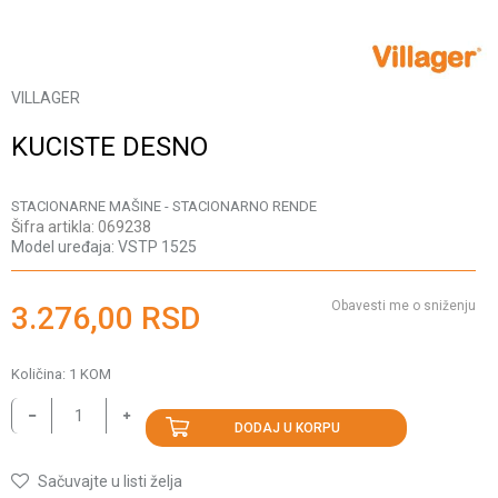
VILLAGER
KUCISTE DESNO
STACIONARNE MAŠINE - STACIONARNO RENDE
Šifra artikla:
069238
Model uređaja:
VSTP 1525
Obavesti me o sniženju
3.276,00
RSD
Količina:
1
KOM
DODAJ U KORPU
Sačuvajte u listi želja