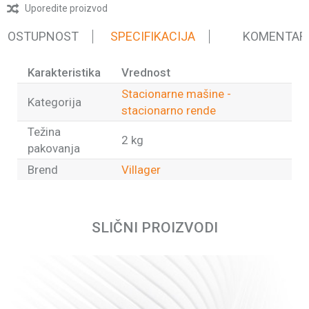
Uporedite proizvod
 DOSTUPNOST
SPECIFIKACIJA
KOMENTAR
Karakteristika
Vrednost
Stacionarne mašine -
Kategorija
stacionarno rende
Težina
2 kg
pakovanja
Brend
Villager
Ime/Nadimak
SLIČNI PROIZVODI
Email