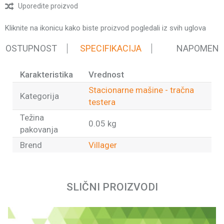
Uporedite proizvod
Kliknite na ikonicu kako biste proizvod pogledali iz svih uglova
 DOSTUPNOST
SPECIFIKACIJA
NAPOMEN
Karakteristika
Vrednost
Stacionarne mašine - tračna
Kategorija
testera
Težina
0.05 kg
pakovanja
Brend
Villager
Ime/Nadimak
SLIČNI PROIZVODI
Email