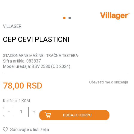
1
2
VILLAGER
CEP CEVI PLASTICNI
STACIONARNE MAŠINE - TRAČNA TESTERA
Šifra artikla:
083837
Model uređaja:
BSV 2580 (OD 2024)
Obavesti me o sniženju
78,00
RSD
Količina:
1
KOM
DODAJ U KORPU
Sačuvajte u listi želja