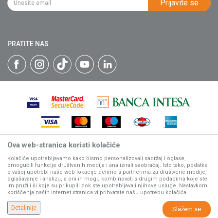
Prijavite se
Isporuka
Katalozi
Matični broj: 07593252
Click & Collect
Blog
Načini plaćanja
PRATITE NAS
Plaćanje karticama
Web kredit Raiffeisen banke
Pravo na odustajanje
Reklamacije
Povraćaj sredstava
Zamena artikala
Ova web-stranica koristi kolačiće
Nastojimo da budemo što precizniji u opisu proizvoda, prikazu
slika i samih cena, ali ne možemo garantovati da su sve
Kolačiće upotrebljavamo kako bismo personalizovali sadržaj i oglase,
omogućili funkcije društvenih medija i analizirali saobraćaj. Isto tako, podatke
informacije kompletne i bez grešaka.
o vašoj upotrebi naše web-lokacije delimo s partnerima za društvene medije,
Svi artikli prikazani na sajtu su deo naše ponude, ali ne
oglašavanje i analizu, a oni ih mogu kombinovati s drugim podacima koje ste
podrazumeva da su dostupni u svakom trenutku.
im pružili ili koje su prikupili dok ste upotrebljavali njihove usluge. Nastavkom
korišćenja naših internet stranica vi prihvatate našu upotrebu kolačića.
www.villagerstore.com
NB SOFT
©2026
, Izrada
. Sva prava zadržana.
Detaljnije
Slažem se