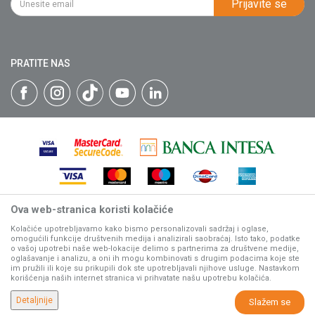
Prijavite se
Isporuka
Katalozi
Matični broj: 07593252
Click & Collect
Blog
Načini plaćanja
PRATITE NAS
Plaćanje karticama
Web kredit Raiffeisen banke
Pravo na odustajanje
Reklamacije
Povraćaj sredstava
Zamena artikala
Ova web-stranica koristi kolačiće
Nastojimo da budemo što precizniji u opisu proizvoda, prikazu
slika i samih cena, ali ne možemo garantovati da su sve
Kolačiće upotrebljavamo kako bismo personalizovali sadržaj i oglase,
omogućili funkcije društvenih medija i analizirali saobraćaj. Isto tako, podatke
informacije kompletne i bez grešaka.
o vašoj upotrebi naše web-lokacije delimo s partnerima za društvene medije,
Svi artikli prikazani na sajtu su deo naše ponude, ali ne
oglašavanje i analizu, a oni ih mogu kombinovati s drugim podacima koje ste
podrazumeva da su dostupni u svakom trenutku.
im pružili ili koje su prikupili dok ste upotrebljavali njihove usluge. Nastavkom
korišćenja naših internet stranica vi prihvatate našu upotrebu kolačića.
www.villagerstore.com
NB SOFT
©2026
, Izrada
. Sva prava zadržana.
Detaljnije
Slažem se