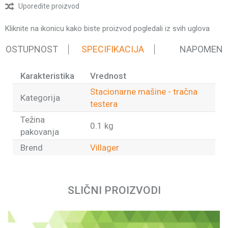
Uporedite proizvod
Kliknite na ikonicu kako biste proizvod pogledali iz svih uglova
 DOSTUPNOST
SPECIFIKACIJA
NAPOMEN
Karakteristika
Vrednost
Stacionarne mašine - tračna
Kategorija
testera
Težina
0.1 kg
pakovanja
Brend
Villager
Ime/Nadimak
SLIČNI PROIZVODI
Email