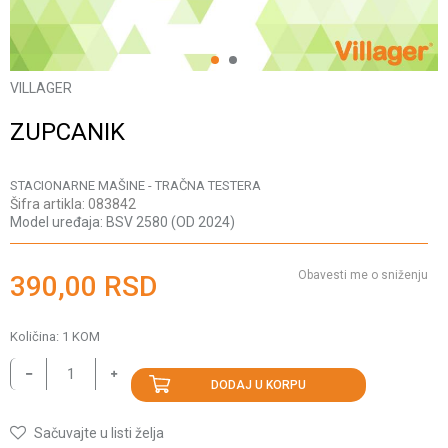
1
2
VILLAGER
ZUPCANIK
STACIONARNE MAŠINE - TRAČNA TESTERA
Šifra artikla:
083842
Model uređaja:
BSV 2580 (OD 2024)
Obavesti me o sniženju
390,00
RSD
Količina:
1
KOM
DODAJ U KORPU
Sačuvajte u listi želja