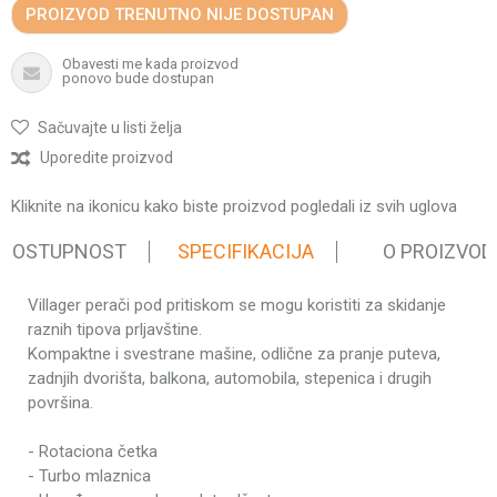
PROIZVOD TRENUTNO NIJE DOSTUPAN
Obavesti me kada proizvod
ponovo bude dostupan
Sačuvajte u listi želja
Uporedite proizvod
Kliknite na ikonicu kako biste proizvod pogledali iz svih uglova
 DOSTUPNOST
SPECIFIKACIJA
O PROIZVOD
Villager perači pod pritiskom se mogu koristiti za skidanje
Karakteristika
Vrednost
raznih tipova prljavštine.
Uređaji za pranje
Kompaktne i svestrane mašine, odlične za pranje puteva,
Kategorija
pod pritiskom
zadnjih dvorišta, balkona, automobila, stepenica i drugih
površina.
Težina pakovanja
23.18 kg
Brend
Villager
- Rotaciona četka
Indukcioni
- Turbo mlaznica
Tip elektromotora