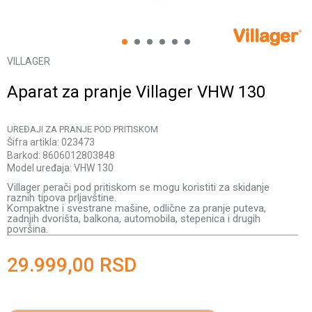
1
2
3
4
5
6
VILLAGER
Aparat za pranje Villager VHW 130
UREĐAJI ZA PRANJE POD PRITISKOM
Šifra artikla:
023473
Barkod:
8606012803848
Model uređaja:
VHW 130
Villager perači pod pritiskom se mogu koristiti za skidanje
raznih tipova prljavštine.
Kompaktne i svestrane mašine, odlične za pranje puteva,
zadnjih dvorišta, balkona, automobila, stepenica i drugih
površina.
29.999,00
RSD