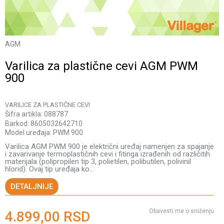
AGM
Varilica za plastične cevi AGM PWM
900
VARILICE ZA PLASTIČNE CEVI
Šifra artikla:
088787
Barkod:
8605032642710
Model uređaja:
PWM 900
Varilica AGM PWM 900 je električni uređaj namenjen za spajanje
i zavarivanje termoplastičnih cevi i fitinga izrađenih od različitih
materijala (polipropilen tip 3, polietilen, polibutilen, polivinil
hlorid). Ovaj tip uređaja ko
...
DETALJNIJE
Obavesti me o sniženju
4.899,00
RSD