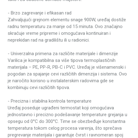
Priključna snaga
900 W
- Brzo zagrevanje i efikasan rad
PE, PB-C, PP-R,
Zahvaljujući grejnom elementu snage 900W, uređaj dostiže
Prilagođeno
PVC
radnu temperaturu za manje od 15 minuta. Ovo značajno
skraćuje vreme pripreme i omogućava kontinuiran i
Radna temperatura -
+/- 10°C
neprekidan rad na gradilištu ili u radionici.
električni alat
Temperatura
0 - 300°C
- Univerzalna primena za različite materijale i dimenzije
Varilica je kompatibilna sa više tipova termoplastičnih
Vreme zagrevanja
< 15 min.
materijala – PE, PP-R, PB-C i PVC. Uređaj je višenamenski i
pogodan za spajanje cevi različitih dimenzija i sistema. Ovo
je naročito korisno u instalaterskim radovima gde se
kombinuju cevi različitih tipova.
- Precizna i stabilna kontrola temperature
Uređaj poseduje ugrađeni termostat koji omogućava
jednostavno i precizno podešavanje temperature grejanja u
opsegu od 0°C do 300°C. Time se obezbeđuje konstantna
temperatura tokom celog procesa varenja, što sprečava
pregrevanje materijala i garantuje čvrst i ravnomeran spoj