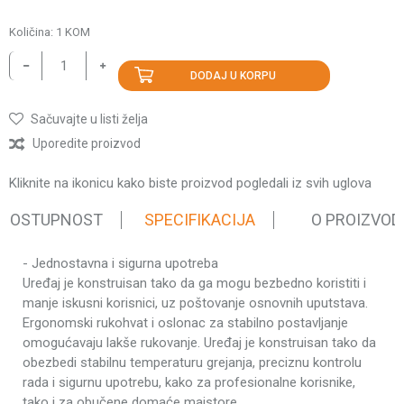
Količina:
1
KOM
DODAJ U KORPU
Sačuvajte u listi želja
Uporedite proizvod
Kliknite na ikonicu kako biste proizvod pogledali iz svih uglova
 DOSTUPNOST
SPECIFIKACIJA
O PROIZVOD
- Jednostavna i sigurna upotreba
Karakteristika
Vrednost
Uređaj je konstruisan tako da ga mogu bezbedno koristiti i
Varilice za
manje iskusni korisnici, uz poštovanje osnovnih uputstava.
Kategorija
plastične cevi
Ergonomski rukohvat i oslonac za stabilno postavljanje
omogućavaju lakše rukovanje. Uređaj je konstruisan tako da
Težina pakovanja
3 kg
obezbedi stabilnu temperaturu grejanja, preciznu kontrolu
Brend
Agm
rada i sigurnu upotrebu, kako za profesionalne korisnike,
Napon
230 V ~ 50 Hz
tako i za obučene domaće majstore.