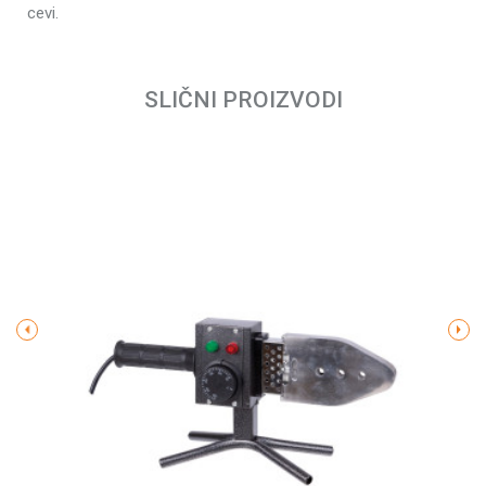
cevi.
Ime/Nadimak
SLIČNI PROIZVODI
Email
Poruka
POŠALJI