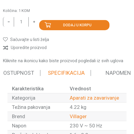
Količina:
1
KOM
DODAJ U KORPU
Sačuvajte u listi želja
Uporedite proizvod
Kliknite na ikonicu kako biste proizvod pogledali iz svih uglova
 DOSTUPNOST
SPECIFIKACIJA
NAPOMEN
Karakteristika
Vrednost
Kategorija
Aparati za zavarivanje
Težina pakovanja
4.22 kg
Brend
Villager
Napon
230 V ~ 50 Hz