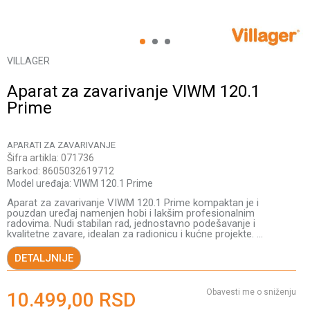
1
2
3
VILLAGER
Aparat za zavarivanje VIWM 120.1
Prime
APARATI ZA ZAVARIVANJE
Šifra artikla:
071736
Barkod:
8605032619712
Model uređaja:
VIWM 120.1 Prime
Aparat za zavarivanje VIWM 120.1 Prime kompaktan je i
pouzdan uređaj namenjen hobi i lakšim profesionalnim
radovima. Nudi stabilan rad, jednostavno podešavanje i
kvalitetne zavare, idealan za radionicu i kućne projekte.
...
DETALJNIJE
Obavesti me o sniženju
10.499,00
RSD