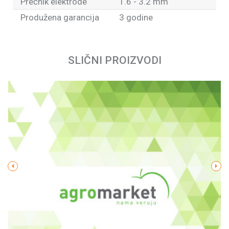
Prečnik elektrode
1.6 - 3.2 mm
Produžena garancija
3 godine
Ime/Nadimak
SLIČNI PROIZVODI
Email
Poruka
POŠALJI