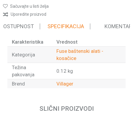
Sačuvajte u listi želja
Uporedite proizvod
 DOSTUPNOST
SPECIFIKACIJA
KOMENTAR
Karakteristika
Vrednost
Fuse baštenski alati -
Kategorija
kosačice
Težina
0.12 kg
pakovanja
Brend
Villager
Ime/Nadimak
SLIČNI PROIZVODI
Email