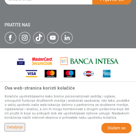
Isporuka
Katalozi
Matični broj: 07593252
Click & Collect
Blog
Načini plaćanja
PRATITE NAS
Plaćanje karticama
Web kredit Raiffeisen banke
Pravo na odustajanje
Reklamacije
Povraćaj sredstava
Zamena artikala
Ova web-stranica koristi kolačiće
Nastojimo da budemo što precizniji u opisu proizvoda, prikazu
slika i samih cena, ali ne možemo garantovati da su sve
Kolačiće upotrebljavamo kako bismo personalizovali sadržaj i oglase,
omogućili funkcije društvenih medija i analizirali saobraćaj. Isto tako, podatke
informacije kompletne i bez grešaka.
o vašoj upotrebi naše web-lokacije delimo s partnerima za društvene medije,
Svi artikli prikazani na sajtu su deo naše ponude, ali ne
oglašavanje i analizu, a oni ih mogu kombinovati s drugim podacima koje ste
podrazumeva da su dostupni u svakom trenutku.
im pružili ili koje su prikupili dok ste upotrebljavali njihove usluge. Nastavkom
korišćenja naših internet stranica vi prihvatate našu upotrebu kolačića.
www.villagerstore.com
NB SOFT
©2026
, Izrada
. Sva prava zadržana.
Detaljnije
Slažem se