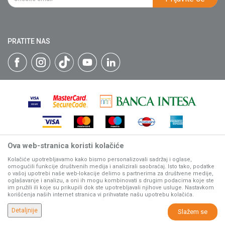
Isporuka
Katalozi
Matični broj: 07593252
Click & Collect
Blog
Načini plaćanja
PRATITE NAS
Plaćanje karticama
Web kredit Raiffeisen banke
Pravo na odustajanje
Reklamacije
Povraćaj sredstava
Zamena artikala
Ova web-stranica koristi kolačiće
Nastojimo da budemo što precizniji u opisu proizvoda, prikazu
slika i samih cena, ali ne možemo garantovati da su sve
Kolačiće upotrebljavamo kako bismo personalizovali sadržaj i oglase,
omogućili funkcije društvenih medija i analizirali saobraćaj. Isto tako, podatke
informacije kompletne i bez grešaka.
o vašoj upotrebi naše web-lokacije delimo s partnerima za društvene medije,
Svi artikli prikazani na sajtu su deo naše ponude, ali ne
oglašavanje i analizu, a oni ih mogu kombinovati s drugim podacima koje ste
podrazumeva da su dostupni u svakom trenutku.
im pružili ili koje su prikupili dok ste upotrebljavali njihove usluge. Nastavkom
korišćenja naših internet stranica vi prihvatate našu upotrebu kolačića.
www.villagerstore.com
NB SOFT
©2026
, Izrada
. Sva prava zadržana.
Detaljnije
Slažem se