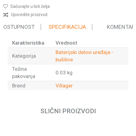
Sačuvajte u listi želja
Uporedite proizvod
 DOSTUPNOST
SPECIFIKACIJA
KOMENTAR
Karakteristika
Vrednost
Baterijski delovi uređaja -
Kategorija
bušilice
Težina
0.03 kg
pakovanja
Brend
Villager
Ime/Nadimak
SLIČNI PROIZVODI
Email