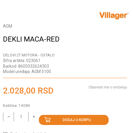
AGM
DEKLI MACA-RED
DELOVI 2T MOTORA - OSTALO
Šifra artikla:
023061
Barkod:
8605032624303
Model uređaja:
AGM 5100
Obavesti me o sniženju
2.028,00
RSD
Količina:
1
KOM
DODAJ U KORPU