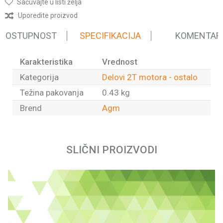
Sačuvajte u listi želja
Uporedite proizvod
 DOSTUPNOST
SPECIFIKACIJA
KOMENTAR
Karakteristika
Vrednost
Kategorija
Delovi 2T motora - ostalo
Težina pakovanja
0.43 kg
Brend
Agm
Ime/Nadimak
SLIČNI PROIZVODI
Email
Poruka