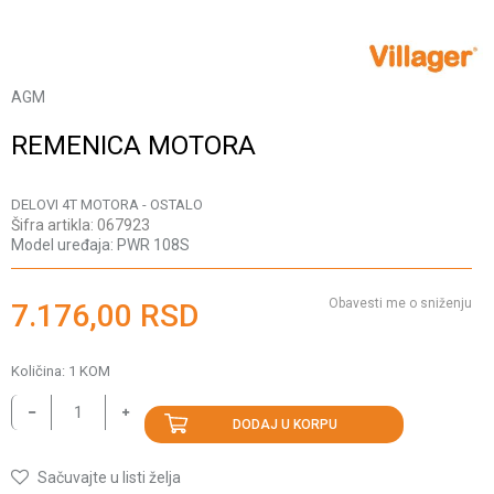
AGM
REMENICA MOTORA
DELOVI 4T MOTORA - OSTALO
Šifra artikla:
067923
Model uređaja:
PWR 108S
Obavesti me o sniženju
7.176,00
RSD
Količina:
1
KOM
DODAJ U KORPU
Sačuvajte u listi želja