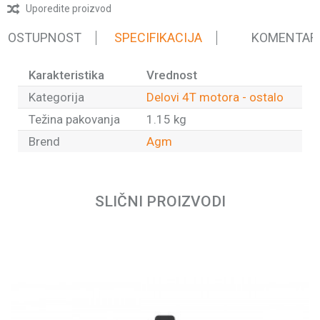
Uporedite proizvod
 DOSTUPNOST
SPECIFIKACIJA
KOMENTAR
Karakteristika
Vrednost
Kategorija
Delovi 4T motora - ostalo
Težina pakovanja
1.15 kg
Brend
Agm
Ime/Nadimak
SLIČNI PROIZVODI
Email
Poruka