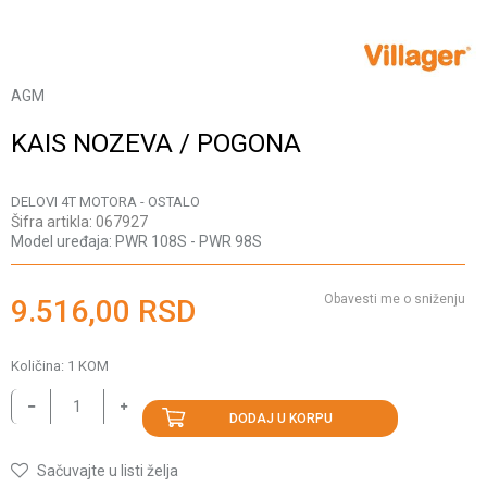
AGM
KAIS NOZEVA / POGONA
DELOVI 4T MOTORA - OSTALO
Šifra artikla:
067927
Model uređaja:
PWR 108S - PWR 98S
Obavesti me o sniženju
9.516,00
RSD
Količina:
1
KOM
DODAJ U KORPU
Sačuvajte u listi želja