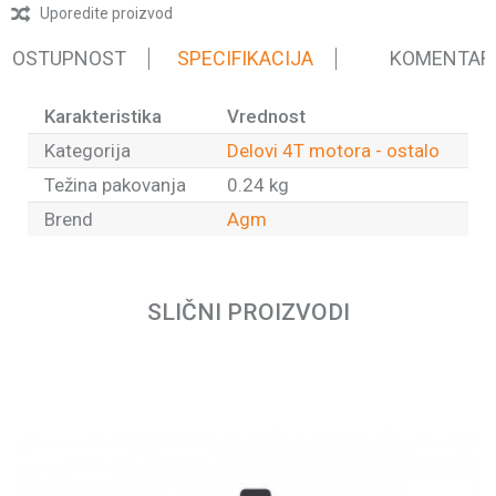
Uporedite proizvod
 DOSTUPNOST
SPECIFIKACIJA
KOMENTAR
Karakteristika
Vrednost
Kategorija
Delovi 4T motora - ostalo
Težina pakovanja
0.24 kg
Brend
Agm
Ime/Nadimak
SLIČNI PROIZVODI
Email
Poruka