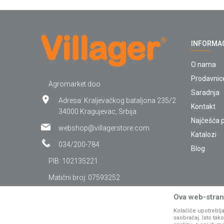
INFORMA
O nama
Prodavnic
Agromarket doo
Saradnja
Adresa: Kraljevačkog bataljona 235/2
Kontakt
34000 Kragujevac, Srbija
Najčešća p
webshop@villagerstore.com
Katalozi
034/200-784
Blog
PIB: 102135221
Matični broj: 07593252
Ova web-strani
Kolačiće upotreblja
saobraćaj. Isto ta