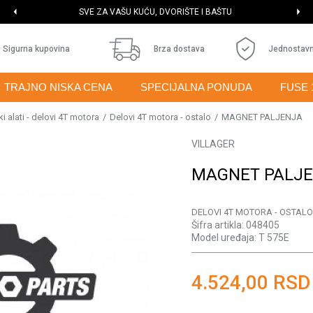
SVE ZA VAŠU KUĆU, DVORIŠTE I BAŠTU
Sigurna kupovina
Brza dostava
Jednostavn
TRAJNO NISKA CENA
SPECIJALNA PONUDA
FUSE 
i alati - delovi 4T motora
Delovi 4T motora - ostalo
MAGNET PALJENJA
VILLAGER
MAGNET PALJ
DELOVI 4T MOTORA - OSTALO
Šifra artikla:
048405
Model uređaja:
T 575E
4.524,00
RSD