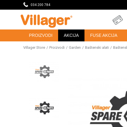
eseca
034 200 784
DOBRODOŠLI NA VILLAGER ONLINE PRODAVNICU
PROIZVODI
AKCIJA
FUSE AKCIJA
Villager Store
Proizvodi
Garden
Baštenski alati
Baštensk