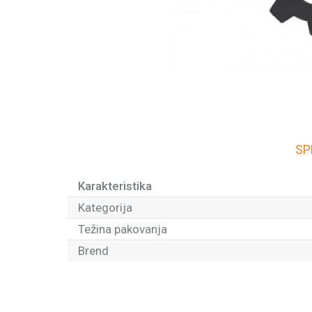
SP
Karakteristika
Kategorija
Težina pakovanja
Brend
Ime/Nadimak