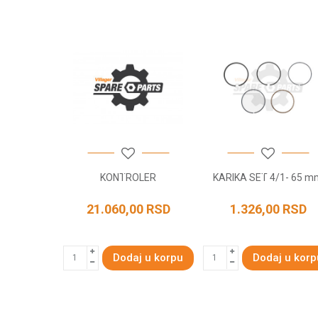
Poruka
POŠALJI
LIPA
KONTROLER
KARIKA SET 4/1- 65 m
RSD
21.060,00
RSD
1.326,00
RSD
 u korpu
Dodaj u korpu
Dodaj u korp