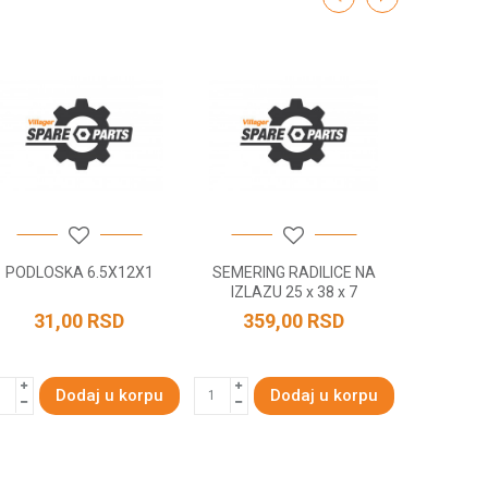
PODLOSKA 6.5X12X1
SEMERING RADILICE NA
POKLOPA
IZLAZU 25 x 38 x 7
31,00
RSD
359,00
RSD
421
Dodaj u korpu
Dodaj u korpu