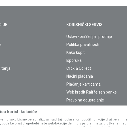
CIJE
KORISNIČKI SERVIS
Uslovi korišćenja i prodaje
e
Politika privatnosti
Kako kupiti
Isporuka
itanja
Click & Collect
Načini plaćanja
Plaćanje karticama
Web kredit Raiffeisen banke
Pravo na odustajanje
Reklamacije
ca koristi kolačiće
Povraćaj sredstava
vamo kako bismo personalizovali sadržaj i oglase, omogućili funkcije društvenih medi
Zamena artikala
ko, podatke o vašoj upotrebi naše web-lokacije delimo s partnerima za društvene medi