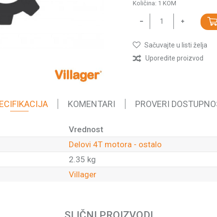
Količina:
1
KOM
Sačuvajte u listi želja
Uporedite proizvod
ECIFIKACIJA
KOMENTARI
PROVERI DOSTUPNO
Vrednost
Delovi 4T motora - ostalo
2.35 kg
Villager
Email
SLIČNI PROIZVODI